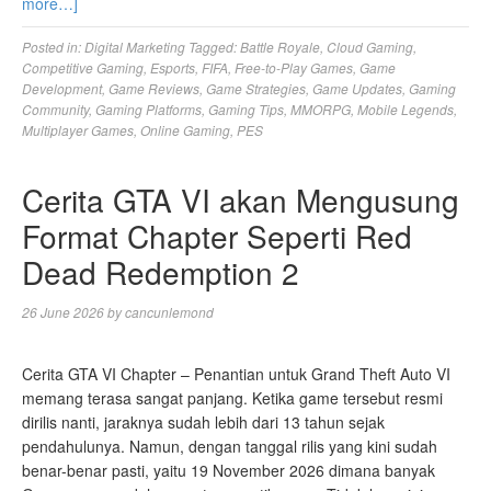
more…]
Posted in:
Digital Marketing
Tagged:
Battle Royale
,
Cloud Gaming
,
Competitive Gaming
,
Esports
,
FIFA
,
Free-to-Play Games
,
Game
Development
,
Game Reviews
,
Game Strategies
,
Game Updates
,
Gaming
Community
,
Gaming Platforms
,
Gaming Tips
,
MMORPG
,
Mobile Legends
,
Multiplayer Games
,
Online Gaming
,
PES
Cerita GTA VI akan Mengusung
Format Chapter Seperti Red
Dead Redemption 2
26 June 2026
by
cancunlemond
Cerita GTA VI Chapter – Penantian untuk Grand Theft Auto VI
memang terasa sangat panjang. Ketika game tersebut resmi
dirilis nanti, jaraknya sudah lebih dari 13 tahun sejak
pendahulunya. Namun, dengan tanggal rilis yang kini sudah
benar-benar pasti, yaitu 19 November 2026 dimana banyak