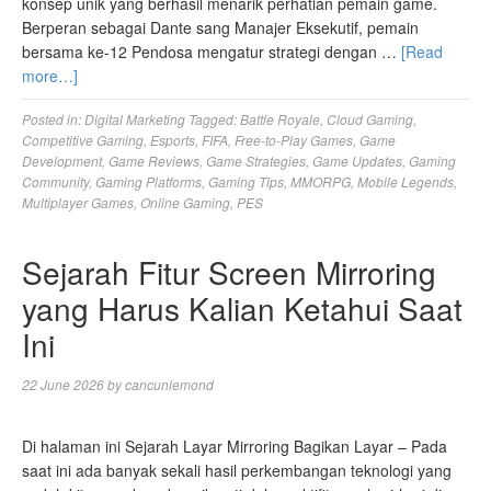
konsep unik yang berhasil menarik perhatian pemain game.
Berperan sebagai Dante sang Manajer Eksekutif, pemain
bersama ke-12 Pendosa mengatur strategi dengan …
[Read
more…]
Posted in:
Digital Marketing
Tagged:
Battle Royale
,
Cloud Gaming
,
Competitive Gaming
,
Esports
,
FIFA
,
Free-to-Play Games
,
Game
Development
,
Game Reviews
,
Game Strategies
,
Game Updates
,
Gaming
Community
,
Gaming Platforms
,
Gaming Tips
,
MMORPG
,
Mobile Legends
,
Multiplayer Games
,
Online Gaming
,
PES
Sejarah Fitur Screen Mirroring
yang Harus Kalian Ketahui Saat
Ini
22 June 2026
by
cancunlemond
Di halaman ini Sejarah Layar Mirroring Bagikan Layar – Pada
saat ini ada banyak sekali hasil perkembangan teknologi yang