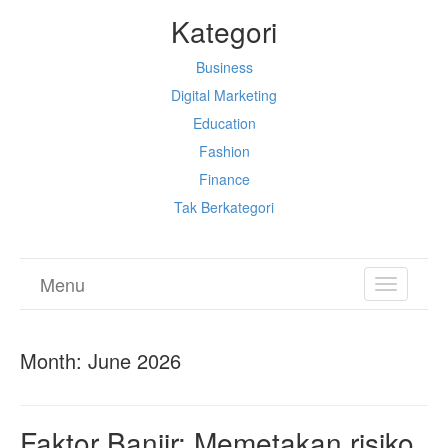
Kategori
Business
Digital Marketing
Education
Fashion
Finance
Tak Berkategori
Menu
TOGGL
NAVIGA
Month:
June 2026
Faktor Banjir: Memetakan risiko