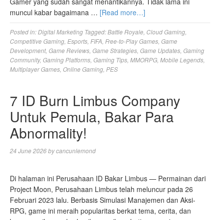
Gamer yang sudah sangat menantikannya. Tidak lama ini
muncul kabar bagaimana …
[Read more…]
Posted in:
Digital Marketing
Tagged:
Battle Royale
,
Cloud Gaming
,
Competitive Gaming
,
Esports
,
FIFA
,
Free-to-Play Games
,
Game
Development
,
Game Reviews
,
Game Strategies
,
Game Updates
,
Gaming
Community
,
Gaming Platforms
,
Gaming Tips
,
MMORPG
,
Mobile Legends
,
Multiplayer Games
,
Online Gaming
,
PES
7 ID Burn Limbus Company
Untuk Pemula, Bakar Para
Abnormality!
24 June 2026
by
cancunlemond
Di halaman ini Perusahaan ID Bakar Limbus — Permainan dari
Project Moon, Perusahaan Limbus telah meluncur pada 26
Februari 2023 lalu. Berbasis Simulasi Manajemen dan Aksi-
RPG, game ini meraih popularitas berkat tema, cerita, dan