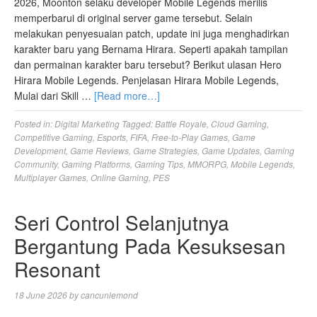
2026, Moonton selaku developer Mobile Legends merilis
memperbarui di original server game tersebut. Selain
melakukan penyesuaian patch, update ini juga menghadirkan
karakter baru yang Bernama Hirara. Seperti apakah tampilan
dan permainan karakter baru tersebut? Berikut ulasan Hero
Hirara Mobile Legends. Penjelasan Hirara Mobile Legends,
Mulai dari Skill …
[Read more…]
Posted in:
Digital Marketing
Tagged:
Battle Royale
,
Cloud Gaming
,
Competitive Gaming
,
Esports
,
FIFA
,
Free-to-Play Games
,
Game
Development
,
Game Reviews
,
Game Strategies
,
Game Updates
,
Gaming
Community
,
Gaming Platforms
,
Gaming Tips
,
MMORPG
,
Mobile Legends
,
Multiplayer Games
,
Online Gaming
,
PES
Seri Control Selanjutnya
Bergantung Pada Kesuksesan
Resonant
18 June 2026
by
cancunlemond