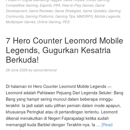
Competitive Gaming
,
Esports
,
FIFA
,
Free-to-Play Games
,
Game
Development
,
Game Reviews
,
Game Strategies
,
Game Updates
,
Gaming
Community
,
Gaming Platforms
,
Gaming Tips
,
MMORPG
,
Mobile Legends
,
Multiplayer Games
,
Online Gaming
,
PES
7 Hero Counter Leomord Mobile
Legends, Gugurkan Kesatria
Berkuda!
28 June 2026
by
cancunlemond
Di halaman ini Hero Counter Leomord Mobile Legends —
Leomord adalah Pahlawan Pejuang Dari Legenda Seluler: Bang
Bang yang hampir sering muncul dalam beberapa minggu
terakhir. Ia jadi salah satu pilihan pemain dalam mode apapun,
khususnya Peringkat atau di pertandingan tertentu. Leomord
dikenal menakutkan di Negeri Fajarapalagi ketika sudah
memanggil kuda Barbiel dengan Terakhir-nya. Ia …
[Read