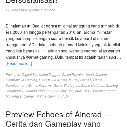
14 June 2026
by
cancunlemond
Di halaman ini Bagi generasi milenial tanggung yang tumbuh di
era 2000-an hingga pertengahan 2010-an, aroma mi instan
yang bercampur dengan suara berisik keyboard di dalam
ruangan ber-AC adalah sebuah memori kolektif yang tak ternilai.
Yang kita bahas kali ini adalah soal warung internet alias warnet,
khususnya warnet gaming. Dulu, tempat ini adalah tanah suci …
[Read more…]
Posted in:
Digital Marketing
Tagged:
Battle Royale
,
Cloud Gaming
,
Competitive Gaming
,
Esports
,
FIFA
,
Free-to-Play Games
,
Game
Development
,
Game Reviews
,
Game Strategies
,
Game Updates
,
Gaming
Community
,
Gaming Platforms
,
Gaming Tips
,
MMORPG
,
Mobile Legends
,
Multiplayer Games
,
Online Gaming
,
PES
Preview Echoes of Aincrad —
Cerita dan Gameplay yang