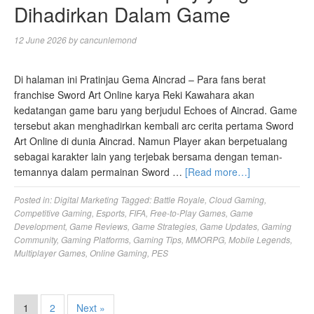
Dihadirkan Dalam Game
12 June 2026
by
cancunlemond
Di halaman ini Pratinjau Gema Aincrad – Para fans berat
franchise Sword Art Online karya Reki Kawahara akan
kedatangan game baru yang berjudul Echoes of Aincrad. Game
tersebut akan menghadirkan kembali arc cerita pertama Sword
Art Online di dunia Aincrad. Namun Player akan berpetualang
sebagai karakter lain yang terjebak bersama dengan teman-
temannya dalam permainan Sword …
[Read more…]
Posted in:
Digital Marketing
Tagged:
Battle Royale
,
Cloud Gaming
,
Competitive Gaming
,
Esports
,
FIFA
,
Free-to-Play Games
,
Game
Development
,
Game Reviews
,
Game Strategies
,
Game Updates
,
Gaming
Community
,
Gaming Platforms
,
Gaming Tips
,
MMORPG
,
Mobile Legends
,
Multiplayer Games
,
Online Gaming
,
PES
1
2
Next »