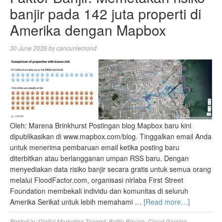
banjir pada 142 juta properti di
Amerika dengan Mapbox
30 June 2026
by
cancunlemond
Oleh: Marena Brinkhurst Postingan blog Mapbox baru kini
dipublikasikan di www.mapbox.com/blog. Tinggalkan email Anda
untuk menerima pembaruan email ketika posting baru
diterbitkan atau berlangganan umpan RSS baru. Dengan
menyediakan data risiko banjir secara gratis untuk semua orang
melalui FloodFactor.com, organisasi nirlaba First Street
Foundation membekali individu dan komunitas di seluruh
Amerika Serikat untuk lebih memahami …
[Read more…]
Posted in:
Digital Marketing
Tagged:
Battle Royale
,
Cloud Gaming
,