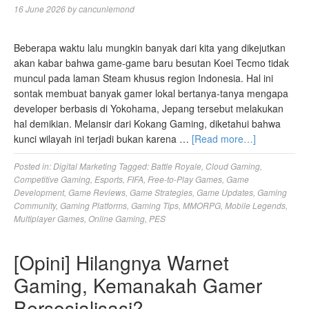
16 June 2026
by
cancunlemond
Beberapa waktu lalu mungkin banyak dari kita yang dikejutkan
akan kabar bahwa game-game baru besutan Koei Tecmo tidak
muncul pada laman Steam khusus region Indonesia. Hal ini
sontak membuat banyak gamer lokal bertanya-tanya mengapa
developer berbasis di Yokohama, Jepang tersebut melakukan
hal demikian. Melansir dari Kokang Gaming, diketahui bahwa
kunci wilayah ini terjadi bukan karena …
[Read more…]
Posted in:
Digital Marketing
Tagged:
Battle Royale
,
Cloud Gaming
,
Competitive Gaming
,
Esports
,
FIFA
,
Free-to-Play Games
,
Game
Development
,
Game Reviews
,
Game Strategies
,
Game Updates
,
Gaming
Community
,
Gaming Platforms
,
Gaming Tips
,
MMORPG
,
Mobile Legends
,
Multiplayer Games
,
Online Gaming
,
PES
[Opini] Hilangnya Warnet
Gaming, Kemanakah Gamer
Bersosialisasi?