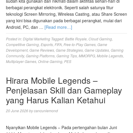
sudah kita gunakan dan nikmati dalam aktifitas sehari-hari di
berbagai perangkat elektronik. Seperti salah satunya fitur
teknologi Screen Mirroring, Wireless Casting, atau Share Screen
yang kini bisa digunakan pada berbagai perangkat, mulai dari
Android, PC, dan …
[Read more…]
Posted in:
Digital Marketing
Tagged:
Battle Royale
,
Cloud Gaming
,
Competitive Gaming
,
Esports
,
FIFA
,
Free-to-Play Games
,
Game
Development
,
Game Reviews
,
Game Strategies
,
Game Updates
,
Gaming
Community
,
Gaming Platforms
,
Gaming Tips
,
MMORPG
,
Mobile Legends
,
Multiplayer Games
,
Online Gaming
,
PES
Hirara Mobile Legends –
Penjelasan Skill dan Gameplay
yang Harus Kalian Ketahui
20 June 2026
by
cancunlemond
Nyanyikan Mobile Legends – Pada pertengahan bulan Juni