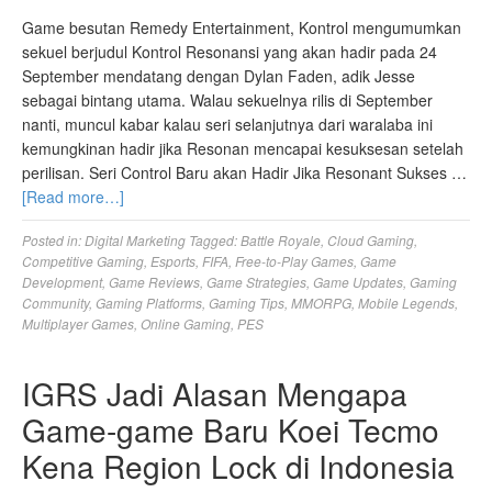
Game besutan Remedy Entertainment, Kontrol mengumumkan
sekuel berjudul Kontrol Resonansi yang akan hadir pada 24
September mendatang dengan Dylan Faden, adik Jesse
sebagai bintang utama. Walau sekuelnya rilis di September
nanti, muncul kabar kalau seri selanjutnya dari waralaba ini
kemungkinan hadir jika Resonan mencapai kesuksesan setelah
perilisan. Seri Control Baru akan Hadir Jika Resonant Sukses …
[Read more…]
Posted in:
Digital Marketing
Tagged:
Battle Royale
,
Cloud Gaming
,
Competitive Gaming
,
Esports
,
FIFA
,
Free-to-Play Games
,
Game
Development
,
Game Reviews
,
Game Strategies
,
Game Updates
,
Gaming
Community
,
Gaming Platforms
,
Gaming Tips
,
MMORPG
,
Mobile Legends
,
Multiplayer Games
,
Online Gaming
,
PES
IGRS Jadi Alasan Mengapa
Game-game Baru Koei Tecmo
Kena Region Lock di Indonesia