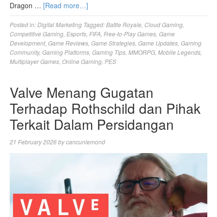
Dragon …
[Read more…]
Posted in:
Digital Marketing
Tagged:
Battle Royale
,
Cloud Gaming
,
Competitive Gaming
,
Esports
,
FIFA
,
Free-to-Play Games
,
Game
Development
,
Game Reviews
,
Game Strategies
,
Game Updates
,
Gaming
Community
,
Gaming Platforms
,
Gaming Tips
,
MMORPG
,
Mobile Legends
,
Multiplayer Games
,
Online Gaming
,
PES
Valve Menang Gugatan
Terhadap Rothschild dan Pihak
Terkait Dalam Persidangan
21 February 2026
by
cancunlemond