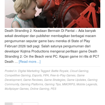
Death Stranding 2: Keadaan Bermain Di Pantai – Ada banyak
sekali developer dan publisher membagikan berbagai macam
pengumuman seputar game baru mereka di State of Play
Februari 2026 tadi pagi. Salah satunya pengumuman dari
developer Kojima Productions mengenai perilisan game Death
Stranding 2: On the Beach versi PC. Kapan game ini rilis di PC?
Death …
[Read more…]
Posted in:
Digital Marketing
Tagged:
Battle Royale
,
Cloud Gaming
,
Competitive Gaming
,
Esports
,
FIFA
,
Free-to-Play Games
,
Game
Development
,
Game Reviews
,
Game Strategies
,
Game Updates
,
Gaming
Community
,
Gaming Platforms
,
Gaming Tips
,
MMORPG
,
Mobile Legends
,
Multiplayer Games
,
Online Gaming
,
PES