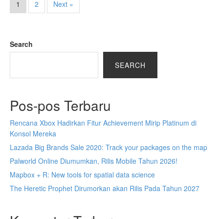
1
2
Next »
Search
SEARCH
Pos-pos Terbaru
Rencana Xbox Hadirkan Fitur Achievement Mirip Platinum di
Konsol Mereka
Lazada Big Brands Sale 2020: Track your packages on the map
Palworld Online Diumumkan, Rilis Mobile Tahun 2026!
Mapbox + R: New tools for spatial data science
The Heretic Prophet Dirumorkan akan Rilis Pada Tahun 2027