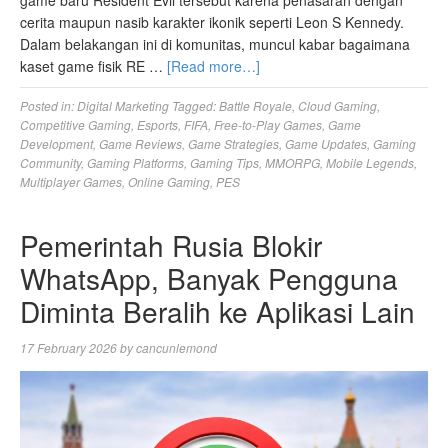
cerita maupun nasib karakter ikonik seperti Leon S Kennedy.
Dalam belakangan ini di komunitas, muncul kabar bagaimana
kaset game fisik RE …
[Read more…]
Posted in:
Digital Marketing
Tagged:
Battle Royale
,
Cloud Gaming
,
Competitive Gaming
,
Esports
,
FIFA
,
Free-to-Play Games
,
Game
Development
,
Game Reviews
,
Game Strategies
,
Game Updates
,
Gaming
Community
,
Gaming Platforms
,
Gaming Tips
,
MMORPG
,
Mobile Legends
,
Multiplayer Games
,
Online Gaming
,
PES
Pemerintah Rusia Blokir
WhatsApp, Banyak Pengguna
Diminta Beralih ke Aplikasi Lain
17 February 2026
by
cancunlemond