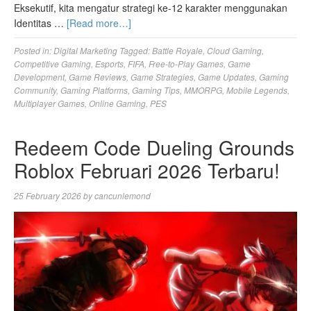
Eksekutif, kita mengatur strategi ke-12 karakter menggunakan
Identitas …
[Read more…]
Posted in:
Digital Marketing
Tagged:
Battle Royale
,
Cloud Gaming
,
Competitive Gaming
,
Esports
,
FIFA
,
Free-to-Play Games
,
Game
Development
,
Game Reviews
,
Game Strategies
,
Game Updates
,
Gaming
Community
,
Gaming Platforms
,
Gaming Tips
,
MMORPG
,
Mobile Legends
,
Multiplayer Games
,
Online Gaming
,
PES
Redeem Code Dueling Grounds
Roblox Februari 2026 Terbaru!
25 February 2026
by
cancunlemond