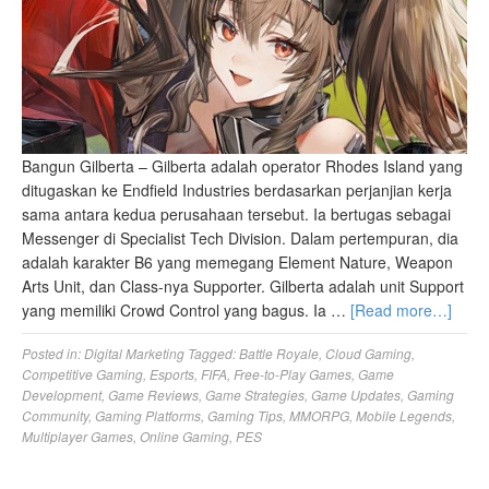
Bangun Gilberta – Gilberta adalah operator Rhodes Island yang
ditugaskan ke Endfield Industries berdasarkan perjanjian kerja
sama antara kedua perusahaan tersebut. Ia bertugas sebagai
Messenger di Specialist Tech Division. Dalam pertempuran, dia
adalah karakter B6 yang memegang Element Nature, Weapon
Arts Unit, dan Class-nya Supporter. Gilberta adalah unit Support
yang memiliki Crowd Control yang bagus. Ia …
[Read more…]
Posted in:
Digital Marketing
Tagged:
Battle Royale
,
Cloud Gaming
,
Competitive Gaming
,
Esports
,
FIFA
,
Free-to-Play Games
,
Game
Development
,
Game Reviews
,
Game Strategies
,
Game Updates
,
Gaming
Community
,
Gaming Platforms
,
Gaming Tips
,
MMORPG
,
Mobile Legends
,
Multiplayer Games
,
Online Gaming
,
PES