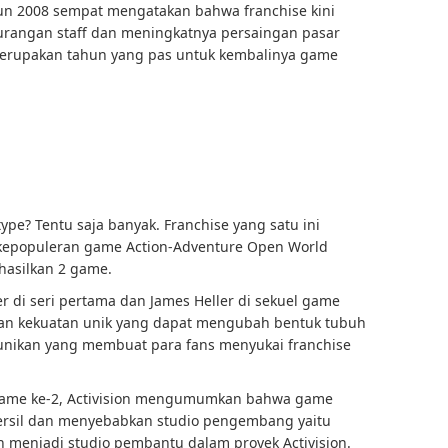
n 2008 sempat mengatakan bahwa franchise kini
urangan staff dan meningkatnya persaingan pasar
 merupakan tahun yang pas untuk kembalinya game
pe? Tentu saja banyak. Franchise yang satu ini
kepopuleran game Action-Adventure Open World
asilkan 2 game.
di seri pertama dan James Heller di sekuel game
an kekuatan unik yang dapat mengubah bentuk tubuh
eunikan yang membuat para fans menyukai franchise
 game ke-2, Activision mengumumkan bahwa game
mersil dan menyebabkan studio pengembang yaitu
n menjadi studio pembantu dalam proyek Activision.