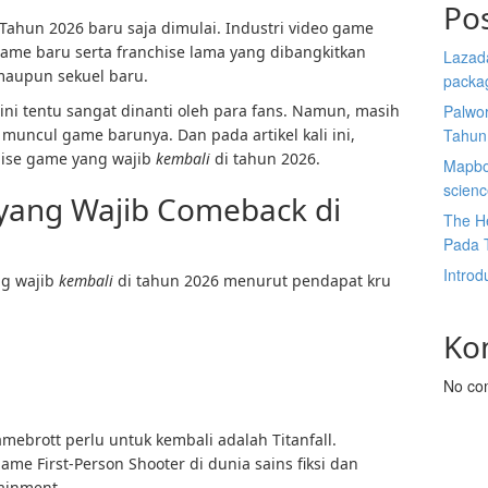
Po
Tahun 2026 baru saja dimulai. Industri video game
ame baru serta franchise lama yang dibangkitkan
Lazada
maupun sekuel baru.
packa
ini tentu sangat dinanti oleh para fans. Namun, masih
Palwor
muncul game barunya. Dan pada artikel kali ini,
Tahun
ise game yang wajib
kembali
di tahun 2026.
Mapbox
scien
yang Wajib Comeback di
The He
Pada 
Introd
ng wajib
kembali
di tahun 2026 menurut pendapat kru
Ko
No co
ebrott perlu untuk kembali adalah Titanfall.
ame First-Person Shooter di dunia sains fiksi dan
ainment.