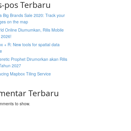
s-pos Terbaru
 Big Brands Sale 2020: Track your
ges on the map
ld Online Diumumkan, Rilis Mobile
 2026!
 + R: New tools for spatial data
ce
retic Prophet Dirumorkan akan Rilis
Tahun 2027
ucing Mapbox Tiling Service
mentar Terbaru
mments to show.