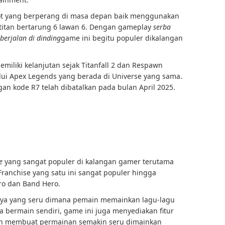
ot yang berperang di masa depan baik menggunakan
 titan bertarung 6 lawan 6. Dengan gameplay
serba
berjalan di dinding
game ini begitu populer dikalangan
miliki kelanjutan sejak Titanfall 2 dan Respawn
ui Apex Legends yang berada di Universe yang sama.
an kode R7 telah dibatalkan pada bulan April 2025.
e
yang sangat populer di kalangan gamer terutama
Franchise yang satu ini sangat populer hingga
ro dan Band Hero.
nya yang seru dimana pemain memainkan lagu-lagu
a bermain sendiri, game ini juga menyediakan fitur
dan membuat permainan semakin seru dimainkan