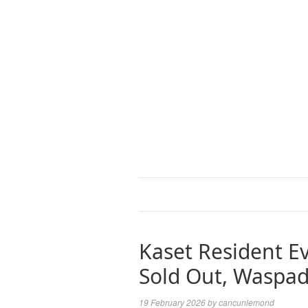
Kaset Resident E
Sold Out, Waspada
19 February 2026
by
cancunlemond