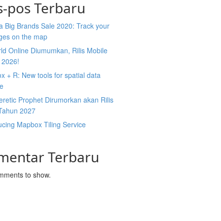
s-pos Terbaru
 Big Brands Sale 2020: Track your
ges on the map
ld Online Diumumkan, Rilis Mobile
 2026!
 + R: New tools for spatial data
ce
retic Prophet Dirumorkan akan Rilis
Tahun 2027
ucing Mapbox Tiling Service
mentar Terbaru
mments to show.