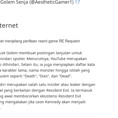
s Golem Senja (@AestheticGamer1)
17
ternet
rnet menjelang perilisan resmi game RE Requiem
, Dusk Golem membuat postingan lanjutan untuk
ndari spoiler. Menurutnya, YouTube merupakan
 dihindari. Selain itu, ia juga menyiapkan daftar kata
ma karakter lama, nama monster hingga istilah yang
iem seperti “Death”, “Dies”, dan “Dead”.
diri merupakan salah satu insider atau leaker dengan
hal yang berkaitan dengan Resident Evil. Ia termasuk
ng awal membocorkan eksistensi Resident Evil
ng mengatakan jika Leon Kennedy akan menjadi
.