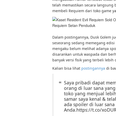
telah memastikan secara langsung 
membeli Requiem dari toko game ya
Requiem Setan Penduduk
Dalam postingannya, Dusk Golem jug
seseorang sedang memegang edisi s
mengaku belum melihat adanya spoil
disarankan untuk waspada dan berh
banyak versi fisik yang terbeli lebi
Kalian bisa lihat
postingannya
di baw
Saya pribadi dapat mem
orang di luar sana yang
toko yang menjual lebi
samar saya kenal & tela
ada spoiler di luar sana
Anda.https://t.co/xo