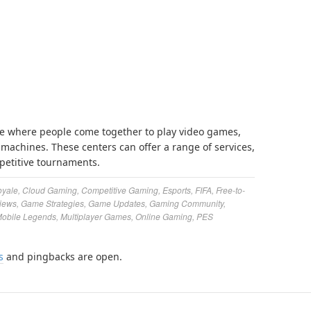
ce where people come together to play video games,
machines. These centers can offer a range of services,
petitive tournaments.
oyale
,
Cloud Gaming
,
Competitive Gaming
,
Esports
,
FIFA
,
Free-to-
iews
,
Game Strategies
,
Game Updates
,
Gaming Community
,
obile Legends
,
Multiplayer Games
,
Online Gaming
,
PES
s
and pingbacks are open.