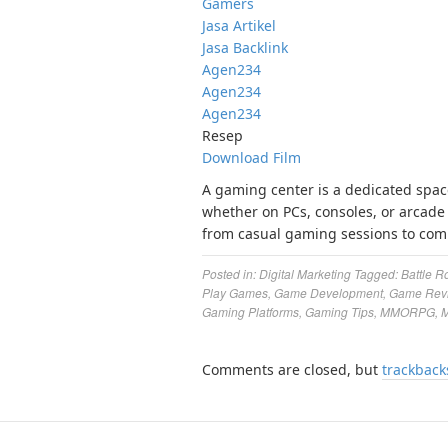
Gamers
Jasa Artikel
Jasa Backlink
Agen234
Agen234
Agen234
Resep
Download Film
A gaming center is a dedicated spa
whether on PCs, consoles, or arcade 
from casual gaming sessions to com
Posted in:
Digital Marketing
Tagged:
Battle R
Play Games
,
Game Development
,
Game Rev
Gaming Platforms
,
Gaming Tips
,
MMORPG
,
M
Comments are closed, but
trackback