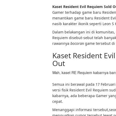
Kaset Resident Evil Requiem Sold O
Gamer terhadap game baru Resident
menantikan game baru Resident Evi
nasib karakter ikonik seperti Leon S
Dalam belakangan ini di komunitas,
Requiem disebut-sebut telah banya
rawannya
bocoran
game tersebut di 
Kaset Resident Ev
Out
Wah, kaset RE Requiem kabarnya bany
Semua ini berawal pada 17 Februa
versi fisik Resident Evil Requiem s
kabarnya, ada beberapa Gamer yang
cepat.
Menanggapi informasi tersebut,se
menguatkan rumor tersebut lewat seb