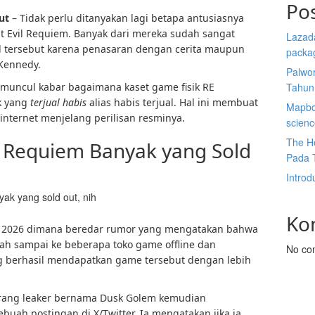
Po
ut
– Tidak perlu ditanyakan lagi betapa antusiasnya
 Evil Requiem. Banyak dari mereka sudah sangat
Lazada
l tersebut karena penasaran dengan cerita maupun
packa
 Kennedy.
Palwor
 muncul kabar bagaimana kaset game fisik RE
Tahun
k yang
terjual habis
alias habis terjual. Hal ini membuat
Mapbox
internet menjelang perilisan resminya.
scien
The He
il Requiem Banyak yang Sold
Pada 
Introd
ak yang sold out, nih
Ko
ri 2026 dimana beredar rumor yang mengatakan bahwa
udah sampai ke beberapa toko game offline dan
No co
 berhasil mendapatkan game tersebut dengan lebih
orang leaker bernama Dusk Golem kemudian
uah postingan di X/Twitter. Ia mengatakan jika ia