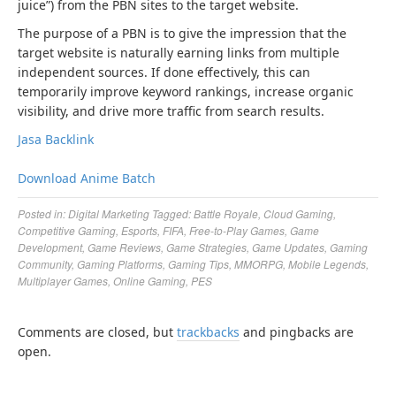
juice”) from the PBN sites to the target website.
The purpose of a PBN is to give the impression that the
target website is naturally earning links from multiple
independent sources. If done effectively, this can
temporarily improve keyword rankings, increase organic
visibility, and drive more traffic from search results.
Jasa Backlink
Download Anime Batch
Posted in:
Digital Marketing
Tagged:
Battle Royale
,
Cloud Gaming
,
Competitive Gaming
,
Esports
,
FIFA
,
Free-to-Play Games
,
Game
Development
,
Game Reviews
,
Game Strategies
,
Game Updates
,
Gaming
Community
,
Gaming Platforms
,
Gaming Tips
,
MMORPG
,
Mobile Legends
,
Multiplayer Games
,
Online Gaming
,
PES
Comments are closed, but
trackbacks
and pingbacks are
open.