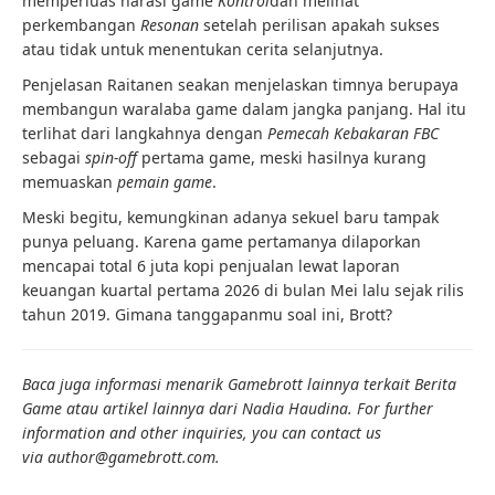
memperluas narasi game
Kontrol
dan melihat
perkembangan
Resonan
setelah perilisan apakah sukses
atau tidak untuk menentukan cerita selanjutnya.
Penjelasan Raitanen seakan menjelaskan timnya berupaya
membangun waralaba game dalam jangka panjang. Hal itu
terlihat dari langkahnya dengan
Pemecah Kebakaran FBC
sebagai
spin-off
pertama game, meski hasilnya kurang
memuaskan
pemain game
.
Meski begitu, kemungkinan adanya sekuel baru tampak
punya peluang. Karena game pertamanya dilaporkan
mencapai total 6 juta kopi penjualan lewat laporan
keuangan kuartal pertama 2026 di bulan Mei lalu sejak rilis
tahun 2019. Gimana tanggapanmu soal ini, Brott?
Baca juga informasi menarik Gamebrott lainnya terkait Berita
Game atau artikel lainnya dari Nadia Haudina. For further
information and other inquiries, you can contact us
via author@gamebrott.com.