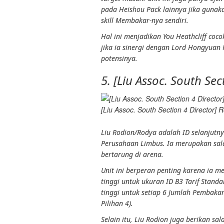
pada Heishou Pack lainnya jika guna
skill
Membakar
-nya sendiri.
Hal ini menjadikan You Heathcliff coc
jika ia sinergi dengan Lord Hongyua
potensinya.
5. [Liu Assoc. South Se
[Liu Assoc. South Section 4 Director] 
Liu Rodion/Rodya adalah ID selanjutn
Perusahaan Limbus
. Ia merupakan sal
bertarung di arena.
Unit ini berperan penting karena ia 
tinggi untuk ukuran ID B3
Tarif Standa
tinggi untuk setiap 6
Jumlah Pembaka
Pilihan 4
).
Selain itu, Liu Rodion juga berikan sa