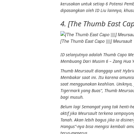
kerusakan
untuk setiap 6
Potensi Pem
dipasangkan oleh ID Liu lainnya, khu
4. [The Thumb East Ca
[The Thumb East Capo ||||] Meursault
ID selanjutnya adalah Thumb Capo
Me
Membuang
Dari
Musim 6
–
Zang Hua Y
Thumb Meursault dianggap unit Hybr
Membakar
saat ini. Itu karena amunis
saat menggunakan
keahlian
. Uniknya, 
Tigermark yang Buas
“, Thumb Meursau
bagi musuh.
Belum lagi
Semangat yang tak henti-h
aktif jika Meursault terkena
sempoyon
Tanah
. Akan lebih bagus jika ia disine
Hangus
”-nya bisa mengisi kembali am
terus-menerus.