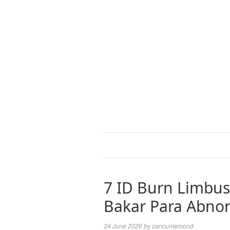
7 ID Burn Limbu
Bakar Para Abnor
24 June 2026
by
cancunlemond