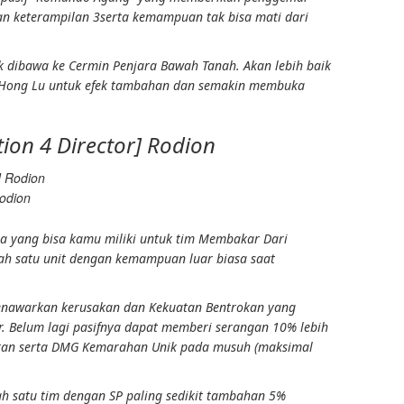
kan
keterampilan 3
serta kemampuan tak bisa mati dari
ok dibawa ke
Cermin Penjara Bawah Tanah
. Akan lebih baik
n Hong Lu untuk efek tambahan dan semakin membuka
ction 4 Director] Rodion
Rodion
ya yang bisa kamu miliki untuk tim
Membakar
Dari
ah satu unit dengan kemampuan luar biasa saat
menawarkan
kerusakan
dan
Kekuatan Bentrokan
yang
r
. Belum lagi pasifnya dapat memberi serangan 10% lebih
ran
serta
DMG Kemarahan Unik
pada musuh (maksimal
lah satu tim dengan SP paling sedikit tambahan 5%