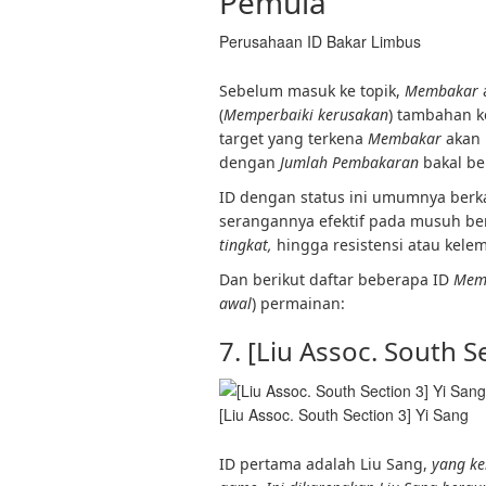
Pemula
Perusahaan ID Bakar Limbus
Sebelum masuk ke topik,
Membakar
(
Memperbaiki kerusakan
) tambahan ke
target yang terkena
Membakar
akan
dengan
Jumlah Pembakaran
bakal be
ID dengan status ini umumnya berk
serangannya efektif pada musuh be
tingkat,
hingga resistensi atau kel
Dan berikut daftar beberapa ID
Mem
awal
) permainan:
7. [Liu Assoc. South S
[Liu Assoc. South Section 3] Yi Sang
ID pertama adalah Liu Sang,
yang k