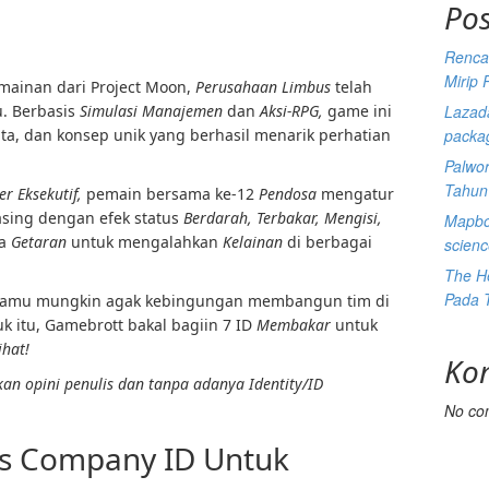
Pos
Renca
Mirip 
ainan dari Project Moon,
Perusahaan Limbus
telah
u. Berbasis
Simulasi Manajemen
dan
Aksi-RPG,
game ini
Lazada
ita, dan konsep unik yang berhasil menarik perhatian
packa
Palwor
Tahun
r Eksekutif,
pemain bersama ke-12
Pendosa
mengatur
ing dengan efek status
Berdarah, Terbakar, Mengisi,
Mapbox
ga
Getaran
untuk mengalahkan
Kelainan
di berbagai
scien
The He
Pada 
 kamu mungkin agak kebingungan membangun tim di
k itu, Gamebrott bakal bagiin 7 ID
Membakar
untuk
ihat!
Ko
arkan opini penulis dan tanpa adanya Identity/ID
No co
us Company ID Untuk