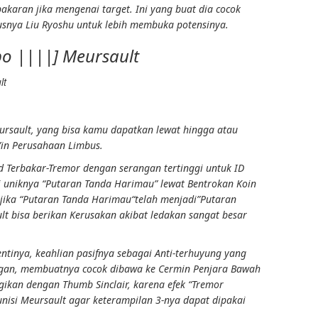
bakaran
jika mengenai target. Ini yang buat dia cocok
susnya Liu Ryoshu untuk lebih membuka potensinya.
po ||||] Meursault
ursault, yang bisa kamu dapatkan lewat
hingga
atau
in
Perusahaan Limbus
.
id
Terbakar-Tremor
dengan serangan tertinggi untuk ID
i uniknya “
Putaran Tanda Harimau
” lewat
Bentrokan Koin
jika “
Putaran Tanda Harimau
“telah menjadi”
Putaran
lt bisa berikan
Kerusakan akibat ledakan
sangat besar
entinya
,
keahlian
pasifnya sebagai
Anti-terhuyung
yang
gan,
membuatnya cocok dibawa ke
Cermin Penjara Bawah
rgikan dengan Thumb Sinclair, karena efek “
Tremor
unisi Meursault agar
keterampilan 3-
nya dapat dipakai