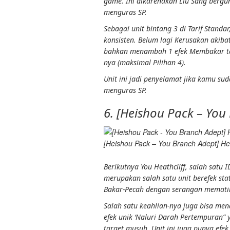
game. Ini dikarenakan Liu Sang berg
menguras SP.
Sebagai unit bintang 3 di
Tarif Standar
konsisten. Belum lagi
Kerusakan akibat
bahkan menambah 1 efek
Membakar
t
nya (maksimal
Pilihan 4
).
Unit ini jadi penyelamat jika kamu s
menguras SP.
6. [Heishou Pack – You
[Heishou Pack – You Branch Adept] Hea
Berikutnya You Heathcliff, salah satu 
merupakan salah satu unit berefek st
Bakar-Pecah
dengan serangan memati
Salah satu
keahlian
-nya juga bisa m
efek unik ‘
Naluri Darah Pertempuran
”
target musuh. Unit ini juga punya efek 