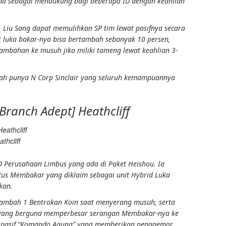
una sebagai
mendukung
bagi beberapa ID dengan
keahlian
,
Liu Sang dapat memulihkan SP tim lewat pasifnya secara
 luka bakar-
nya bisa bertambah sebanyak 10 persen,
ambahan ke musuh jika miliki
tameng
lewat
keahlian
3-
udah punya N Corp Sinclair yang seluruh kemampuannya
 Branch Adept] Heathcliff
thcliff
ID
Perusahaan Limbus
yang ada di
Paket Heishou
. Ia
atus
Membakar
yang diklaim sebagai unit Hybrid
Luka
kan.
enambah 1
Bentrokan Koin
saat menyerang musuh, serta
 yang berguna memperbesar serangan
Membakar
-nya ke
pasif “
Komando Agung
” yang memberikan
penggemar