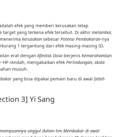
adalah efek yang memberi kerusakan tetap
 target yang terkena efek tersebut. Di akhir
melambai,
 menerima
kerusakan
sebesar
Potensi Pembakaran
-nya
rkurang 1 tergantung dari efek masing-masing ID.
aitan erat dengan
Afinitas Dosa
berjenis
Kemarahan
dan
r-HP rendah, mengabaikan efek
Perlindungan
,
skala
emahan musuh.
bakar
yang bisa dipakai pemain baru di awal (
lebih
ection 3] Yi Sang
emampuannya unggul dalam tim
Membakar
di awal