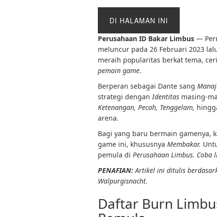
DI HALAMAN INI
Perusahaan ID Bakar Limbus
— Perm
meluncur pada 26 Februari 2023 lal
meraih popularitas berkat tema, cer
pemain game
.
Berperan sebagai Dante sang
Manaje
strategi dengan
Identitas
masing-mas
Ketenangan, Pecah, Tenggelam,
hing
arena.
Bagi yang baru bermain gamenya,
game ini, khususnya
Membakar.
Untu
pemula di
Perusahaan Limbus. Coba l
PENAFIAN:
Artikel ini ditulis berdas
Walpurgisnacht.
Daftar Burn Limb