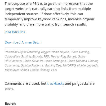
The purpose of a PBN is to give the impression that the
target website is naturally earning links from multiple
independent sources. If done effectively, this can
temporarily improve keyword rankings, increase organic
visibility, and drive more traffic from search results.
Jasa Backlink
Download Anime Batch
Posted in:
Digital Marketing
Tagged:
Battle Royale
,
Cloud Gaming
,
Competitive Gaming
,
Esports
,
FIFA
,
Free-to-Play Games
,
Game
Development
,
Game Reviews
,
Game Strategies
,
Game Updates
,
Gaming
Community
,
Gaming Platforms
,
Gaming Tips
,
MMORPG
,
Mobile Legends
,
Multiplayer Games
,
Online Gaming
,
PES
Comments are closed, but
trackbacks
and pingbacks are
open.
Search