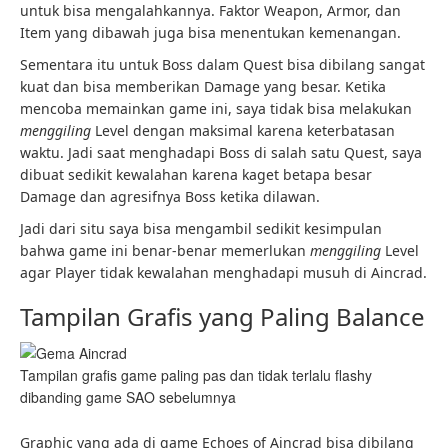
untuk bisa mengalahkannya. Faktor Weapon, Armor, dan
Item yang dibawah juga bisa menentukan kemenangan.
Sementara itu untuk Boss dalam Quest bisa dibilang sangat
kuat dan bisa memberikan Damage yang besar. Ketika
mencoba memainkan game ini, saya tidak bisa melakukan
menggiling
Level dengan maksimal karena keterbatasan
waktu. Jadi saat menghadapi Boss di salah satu Quest, saya
dibuat sedikit kewalahan karena kaget betapa besar
Damage dan agresifnya Boss ketika dilawan.
Jadi dari situ saya bisa mengambil sedikit kesimpulan
bahwa game ini benar-benar memerlukan
menggiling
Level
agar Player tidak kewalahan menghadapi musuh di Aincrad.
Tampilan Grafis yang Paling Balance
Tampilan grafis game paling pas dan tidak terlalu flashy
dibanding game SAO sebelumnya
Graphic yang ada di game Echoes of Aincrad bisa dibilang