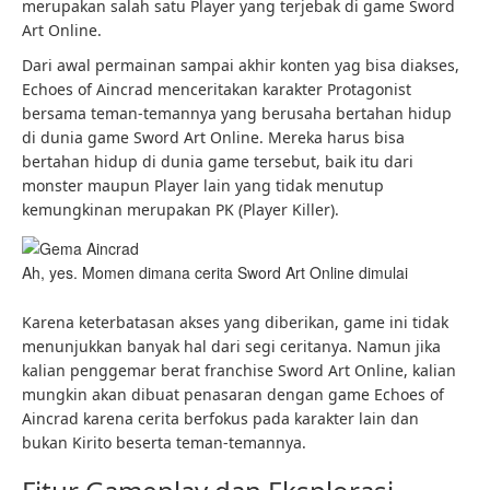
merupakan salah satu Player yang terjebak di game Sword
Art Online.
Dari awal permainan sampai akhir konten yag bisa diakses,
Echoes of Aincrad menceritakan karakter Protagonist
bersama teman-temannya yang berusaha bertahan hidup
di dunia game Sword Art Online. Mereka harus bisa
bertahan hidup di dunia game tersebut, baik itu dari
monster maupun Player lain yang tidak menutup
kemungkinan merupakan PK (Player Killer).
Ah, yes. Momen dimana cerita Sword Art Online dimulai
Karena keterbatasan akses yang diberikan, game ini tidak
menunjukkan banyak hal dari segi ceritanya. Namun jika
kalian penggemar berat franchise Sword Art Online, kalian
mungkin akan dibuat penasaran dengan game Echoes of
Aincrad karena cerita berfokus pada karakter lain dan
bukan Kirito beserta teman-temannya.