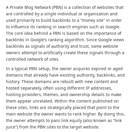
A Private Blog Network (PBN) is a collection of websites that
are controlled by a single individual or organization and
used primarily to build backlinks to a “money site” in order
to influence its ranking in search engines such as Google.
The core idea behind a PBN is based on the importance of
backlinks in Google’s ranking algorithm. Since Google views
backlinks as signals of authority and trust, some website
owners attempt to artificially create these signals through a
controlled network of sites.
In a typical PBN setup, the owner acquires expired or aged
domains that already have existing authority, backlinks, and
history. These domains are rebuilt with new content and
hosted separately, often using different IP addresses,
hosting providers, themes, and ownership details to make
them appear unrelated. Within the content published on
these sites, links are strategically placed that point to the
main website the owner wants to rank higher. By doing this,
the owner attempts to pass link equity (also known as “link
juice”) from the PBN sites to the target website.