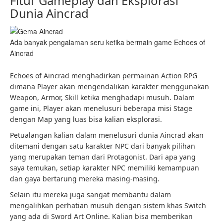
Fitur Gameplay dan Eksplorasi
Dunia Aincrad
Ada banyak pengalaman seru ketika bermain game Echoes of
Aincrad
Echoes of Aincrad menghadirkan permainan Action RPG
dimana Player akan mengendalikan karakter menggunakan
Weapon, Armor, Skill ketika menghadapi musuh. Dalam
game ini, Player akan menelusuri beberapa misi Stage
dengan Map yang luas bisa kalian eksplorasi.
Petualangan kalian dalam menelusuri dunia Aincrad akan
ditemani dengan satu karakter NPC dari banyak pilihan
yang merupakan teman dari Protagonist. Dari apa yang
saya temukan, setiap karakter NPC memiliki kemampuan
dan gaya bertarung mereka masing-masing.
Selain itu mereka juga sangat membantu dalam
mengalihkan perhatian musuh dengan sistem khas Switch
yang ada di Sword Art Online. Kalian bisa memberikan