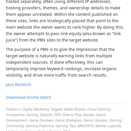
hosted separately, often using different IP addresses,
hosting providers, themes, and ownership details to make
them appear unrelated. Within the content published on
these sites, links are strategically placed that point to the
main website the owner wants to rank higher. By doing this,
the owner attempts to pass link equity (also known as “link
juice”) from the PBN sites to the target website.
The purpose of a PBN is to give the impression that the
target website is naturally earning links from multiple
independent sources. If done effectively, this can
temporarily improve keyword rankings, increase organic
visibility, and drive more traffic from search results.
Jasa Backlink
Download Anime Batch
Posted in:
Digital Marketing
Tagged:
Battle Royale
,
Cloud Gaming
,
Competitive Gaming
,
Esports
,
FIFA
,
Free-to-Play Games
,
Game
Development
,
Game Reviews
,
Game Strategies
,
Game Updates
,
Gaming
Community
,
Gaming Platforms
,
Gaming Tips
,
MMORPG
,
Mobile Legends
,