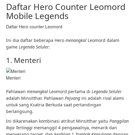
Daftar Hero Counter Leomord
Mobile Legends
Daftar Hero counter Leomord
Ini dia daftar beberapa Hero
menangkal
Leomord dalam
game
Legenda Seluler
:
1. Menteri
Menteri
Pahlawan
menangkal
Leomord pertama di
Legenda Seluler
adalah Minsitthar. Pahlawan
Pejuang
ini adalah rival alami
untuk sang Ksatria Berkuda saat pertandingan
berlangsung.
Ini dikarenakan kombinasi atribut Minsitthar yaitu
Panggilan
Raja Tertinggi
memanggil 4 pengawalnya, menarik dan
menyerang target, dan
keahlian
1
Tombak Kemuliaan
dengan