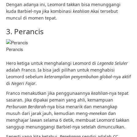
Dengan adanya ini, Leomord takkan bisa menunggangi
kuda Barbiel-nya jika kombinasi
keahlian
Akai tersebut
muncul di momen tepat.
3. Perancis
Perancis
Hero ketiga untuk menghalangi Leomord di
Legenda Seluler
adalah Franco. Ia bisa jadi pilihan untuk menghabisi
Leomord sebelum
keterampilan penyembuhan global
-nya aktif
di
Negeri Fajar
.
Franco menakutkan jika penggunaannya
keahlian
-nya tepat
sasaran. Jika dipakai pemain yang ahli, kemampuan
Perburuan Berdarah
-nya bisa menarik dan menangkap
musuh dari jarak jauh, kemudian meng-
menekan
dan
menghajar lawan selama 6 detik, membuat Leomord takkan
sanggup menunggangi Barbiel-nya setelah dimunculkan.
Seperti yang kita ketahui,
Penekanan
sendiri adalah
CC