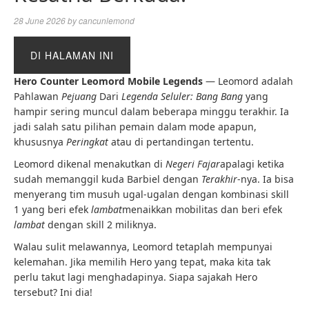
28 June 2026
by
cancunlemond
DI HALAMAN INI
Hero Counter Leomord Mobile Legends
— Leomord adalah
Pahlawan
Pejuang
Dari
Legenda Seluler: Bang Bang
yang
hampir sering muncul dalam beberapa minggu terakhir.
Ia
jadi salah satu pilihan pemain dalam mode apapun,
khususnya
Peringkat
atau di pertandingan tertentu.
Leomord dikenal menakutkan di
Negeri Fajar
apalagi ketika
sudah memanggil kuda Barbiel dengan
Terakhir
-nya. Ia bisa
menyerang tim musuh ugal-ugalan dengan kombinasi skill
1 yang beri efek
lambat
menaikkan mobilitas dan beri efek
lambat
dengan skill 2 miliknya.
Walau sulit melawannya, Leomord tetaplah mempunyai
kelemahan. Jika memilih Hero yang tepat, maka kita tak
perlu takut lagi menghadapinya. Siapa sajakah Hero
tersebut? Ini dia!