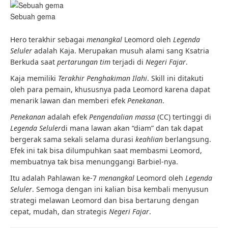
Sebuah gema
Hero terakhir sebagai
menangkal
Leomord oleh
Legenda
Seluler
adalah Kaja. Merupakan musuh alami sang Ksatria
Berkuda saat
pertarungan tim
terjadi di
Negeri Fajar
.
Kaja memiliki
Terakhir
Penghakiman Ilahi
. Skill ini ditakuti
oleh para pemain, khususnya pada Leomord karena dapat
menarik lawan dan memberi efek
Penekanan
.
Penekanan
adalah efek
Pengendalian massa
(CC) tertinggi di
Legenda Seluler
di mana lawan akan “diam” dan tak dapat
bergerak sama sekali selama durasi
keahlian
berlangsung.
Efek ini tak bisa dilumpuhkan saat membasmi Leomord,
membuatnya tak bisa menunggangi Barbiel-nya.
Itu adalah Pahlawan ke-7
menangkal
Leomord oleh
Legenda
Seluler
. Semoga dengan ini kalian bisa kembali menyusun
strategi melawan Leomord dan bisa bertarung dengan
cepat, mudah, dan strategis
Negeri Fajar
.