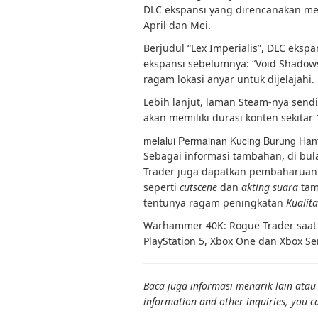
DLC ekspansi yang direncanakan me
April dan Mei.
Berjudul “Lex Imperialis”, DLC ekspa
ekspansi sebelumnya: “Void Shado
ragam lokasi anyar untuk dijelajahi.
Lebih lanjut, laman Steam-nya sen
akan memiliki durasi konten sekitar
melalui Permainan Kucing Burung Han
Sebagai informasi tambahan, di bu
Trader juga dapatkan pembaharuan k
seperti
cutscene
dan
akting suara
tam
tentunya ragam peningkatan
Kualit
Warhammer 40K: Rogue Trader saat in
PlayStation 5, Xbox One dan Xbox Se
Baca juga informasi menarik lain atau a
information and other inquiries, you c