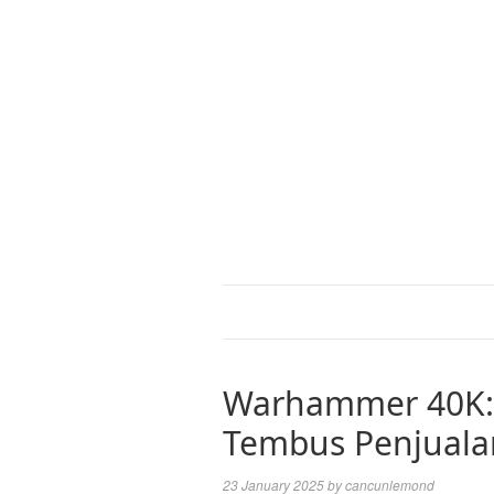
Warhammer 40K: 
Tembus Penjualan
23 January 2025
by
cancunlemond