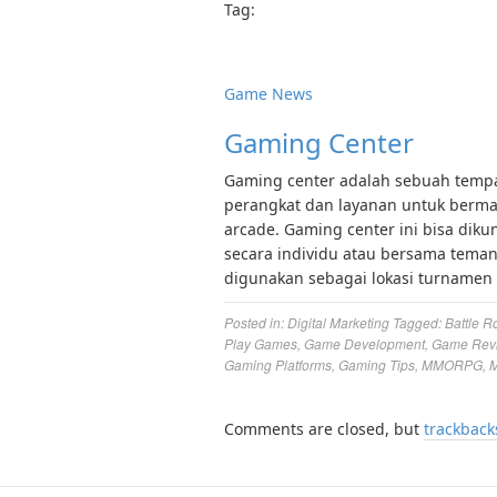
Tag:
Game News
Gaming Center
Gaming center adalah sebuah tempat
perangkat dan layanan untuk bermai
arcade. Gaming center ini bisa diku
secara individu atau bersama tema
digunakan sebagai lokasi turnamen 
Posted in:
Digital Marketing
Tagged:
Battle R
Play Games
,
Game Development
,
Game Rev
Gaming Platforms
,
Gaming Tips
,
MMORPG
,
M
Comments are closed, but
trackback