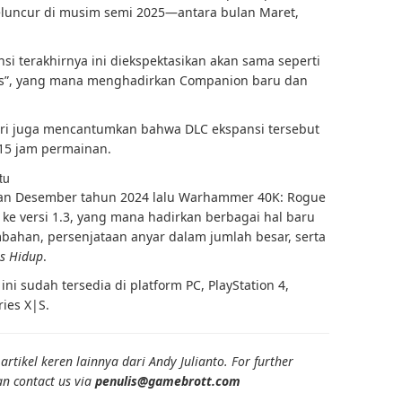
luncur di musim semi 2025—antara bulan Maret,
nsi terakhirnya ini diekspektasikan akan sama seperti
ws”, yang mana menghadirkan Companion baru dan
diri juga mencantumkan bahwa DLC ekspansi tersebut
 15 jam permainan.
tu
lan Desember tahun 2024 lalu Warhammer 40K: Rogue
e versi 1.3, yang mana hadirkan berbagai hal baru
bahan, persenjataan anyar dalam jumlah besar, serta
as Hidup
.
i sudah tersedia di platform PC, PlayStation 4,
ries X|S.
rtikel keren lainnya dari Andy Julianto. For further
an contact us via
penulis@gamebrott.com