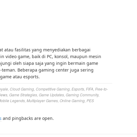
 atau fasilitas yang menyediakan berbagai
n video game, baik di PC, konsol, maupun mesin
njungi oleh siapa saja yang ingin bermain game
n-teman. Beberapa gaming center juga sering
game atau esports.
oyale
,
Cloud Gaming
,
Competitive Gaming
,
Esports
,
FIFA
,
Free-to-
iews
,
Game Strategies
,
Game Updates
,
Gaming Community
,
obile Legends
,
Multiplayer Games
,
Online Gaming
,
PES
s
and pingbacks are open.