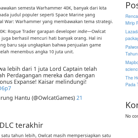
Po
bawakan semesta Warhammer 40K, banyak dari kita
ada judul populer seperti Space Marine yang
Renca
al War: Warhammer yang membawakan tema strategi.
Mirip 
K: Rogue Trader garapan developer
indie
—Owlcat
Lazada
ga berhasil mencuri hati banyak orang. Hal ini
packa
 yang baru saja ungkapkan bahwa penjualan game
Palwor
 telah menembus angka 10 juta unit.
Tahun
Mapbox
 lebih dari 1 juta Lord Captain telah
scien
tah Perdagangan mereka dan dengan
The He
ronus Expanse! Kaisar melindungi!
Pada 
O6p7
urung Hantu (@OwlcatGames)
21
Ko
No co
DLC terakhir
satu tahun lebih, Owlcat masih mempersiapkan satu