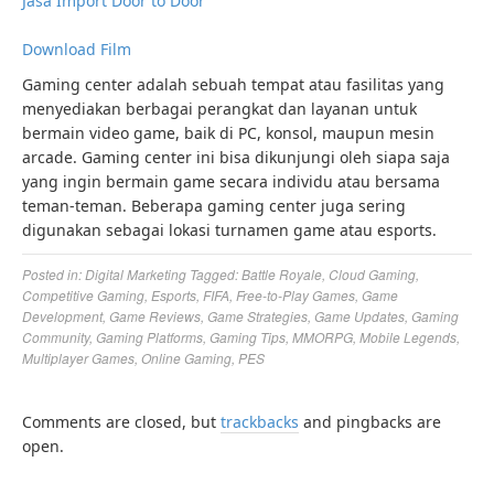
Jasa Import Door to Door
Download Film
Gaming center adalah sebuah tempat atau fasilitas yang
menyediakan berbagai perangkat dan layanan untuk
bermain video game, baik di PC, konsol, maupun mesin
arcade. Gaming center ini bisa dikunjungi oleh siapa saja
yang ingin bermain game secara individu atau bersama
teman-teman. Beberapa gaming center juga sering
digunakan sebagai lokasi turnamen game atau esports.
Posted in:
Digital Marketing
Tagged:
Battle Royale
,
Cloud Gaming
,
Competitive Gaming
,
Esports
,
FIFA
,
Free-to-Play Games
,
Game
Development
,
Game Reviews
,
Game Strategies
,
Game Updates
,
Gaming
Community
,
Gaming Platforms
,
Gaming Tips
,
MMORPG
,
Mobile Legends
,
Multiplayer Games
,
Online Gaming
,
PES
Comments are closed, but
trackbacks
and pingbacks are
open.