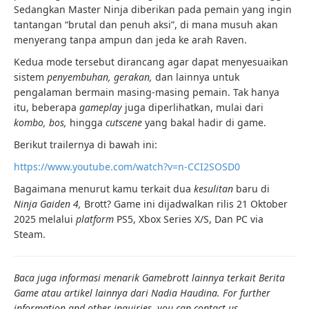
Sedangkan Master Ninja diberikan pada pemain yang ingin
tantangan “brutal dan penuh aksi”, di mana musuh akan
menyerang tanpa ampun dan jeda ke arah Raven.
Kedua mode tersebut dirancang agar dapat menyesuaikan
sistem
penyembuhan, gerakan,
dan lainnya untuk
pengalaman bermain masing-masing pemain. Tak hanya
itu, beberapa
gameplay
juga diperlihatkan, mulai dari
kombo, bos,
hingga
cutscene
yang bakal hadir di game.
Berikut trailernya di bawah ini:
https://www.youtube.com/watch?v=n-CCI2SOSD0
Bagaimana menurut kamu terkait dua
kesulitan
baru di
Ninja Gaiden 4,
Brott? Game ini dijadwalkan rilis 21 Oktober
2025 melalui
platform
PS5, Xbox Series X/S, Dan PC via
Steam.
Baca juga informasi menarik Gamebrott lainnya terkait Berita
Game atau artikel lainnya dari Nadia Haudina. For further
information and other inquiries, you can contact us