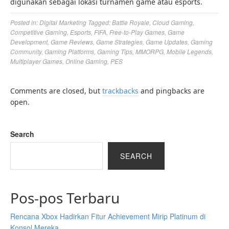
digunakan sebagai lokasi turnamen game atau esports.
Posted in:
Digital Marketing
Tagged:
Battle Royale
,
Cloud Gaming
,
Competitive Gaming
,
Esports
,
FIFA
,
Free-to-Play Games
,
Game
Development
,
Game Reviews
,
Game Strategies
,
Game Updates
,
Gaming
Community
,
Gaming Platforms
,
Gaming Tips
,
MMORPG
,
Mobile Legends
,
Multiplayer Games
,
Online Gaming
,
PES
Comments are closed, but
trackbacks
and pingbacks are
open.
Search
SEARCH
Pos-pos Terbaru
Rencana Xbox Hadirkan Fitur Achievement Mirip Platinum di
Konsol Mereka