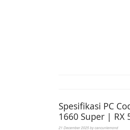
Spesifikasi PC Co
1660 Super | RX 
21 December 2025
by
cancunlemond