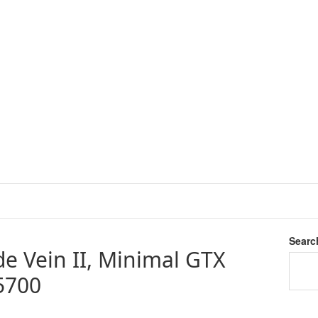
Searc
de Vein II, Minimal GTX
5700