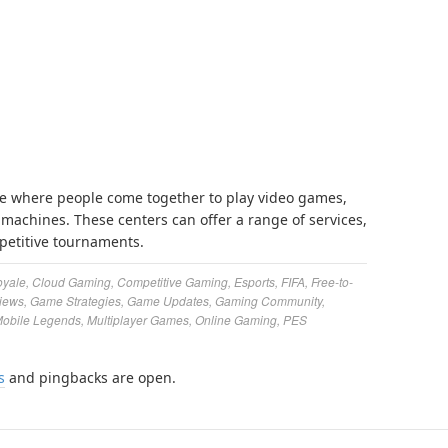
ce where people come together to play video games,
machines. These centers can offer a range of services,
petitive tournaments.
oyale
,
Cloud Gaming
,
Competitive Gaming
,
Esports
,
FIFA
,
Free-to-
iews
,
Game Strategies
,
Game Updates
,
Gaming Community
,
obile Legends
,
Multiplayer Games
,
Online Gaming
,
PES
s
and pingbacks are open.