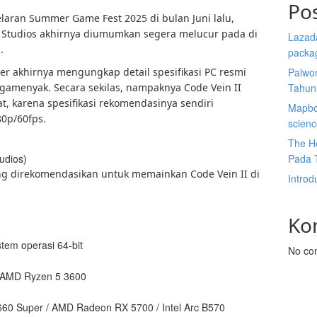
Po
aran Summer Game Fest 2025 di bulan Juni lalu,
 Studios akhirnya diumumkan segera melucur pada di
Lazada
.
packa
er akhirnya mengungkap detail spesifikasi PC resmi
Palwor
amenyak. Secara sekilas, nampaknya Code Vein II
Tahun
, karena spesifikasi rekomendasinya sendiri
Mapbox
80p/60fps.
scien
The He
Pada 
udios)
ng direkomendasikan untuk memainkan Code Vein II di
Introd
Ko
tem operasi 64-bit
No co
K/AMD Ryzen 5 3600
60 Super / AMD Radeon RX 5700 / Intel Arc B570