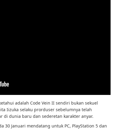
ketahui adalah Code Vein II sendiri bukan sekuel
ta Iizuka selaku prorduser sebelumnya telah
r di dunia baru dan sederetan karakter anyar.
ada 30 Januari mendatang untuk PC, PlayStation 5 dan