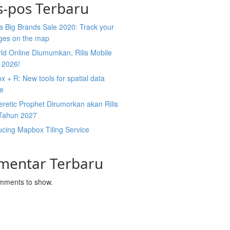
s-pos Terbaru
 Big Brands Sale 2020: Track your
ges on the map
ld Online Diumumkan, Rilis Mobile
 2026!
 + R: New tools for spatial data
ce
retic Prophet Dirumorkan akan Rilis
Tahun 2027
ucing Mapbox Tiling Service
mentar Terbaru
mments to show.