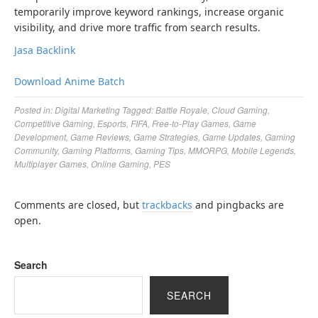
temporarily improve keyword rankings, increase organic
visibility, and drive more traffic from search results.
Jasa Backlink
Download Anime Batch
Posted in:
Digital Marketing
Tagged:
Battle Royale
,
Cloud Gaming
,
Competitive Gaming
,
Esports
,
FIFA
,
Free-to-Play Games
,
Game
Development
,
Game Reviews
,
Game Strategies
,
Game Updates
,
Gaming
Community
,
Gaming Platforms
,
Gaming Tips
,
MMORPG
,
Mobile Legends
,
Multiplayer Games
,
Online Gaming
,
PES
Comments are closed, but
trackbacks
and pingbacks are
open.
Search
SEARCH