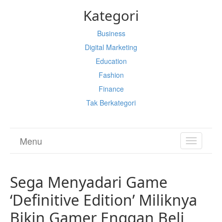
Kategori
Business
Digital Marketing
Education
Fashion
Finance
Tak Berkategori
Menu
TOGGL
NAVIGA
Sega Menyadari Game
‘Definitive Edition’ Miliknya
Bikin Gamer Enggan Beli