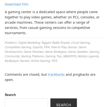
Download Film
A gaming center is a dedicated space where people come
together to play video games, whether on PCs, consoles, or
arcade machines. These centers can offer a range of
services, from casual gaming sessions to competitive
tournaments.
Posted in:
Digital Marketing
Tagged:
Battle Royale
,
Cloud Gaming
,
Competitive Gaming
,
Esports
,
FIFA
,
Free-to-Play Games
,
Game
Development
,
Game Reviews
,
Game Strategies
,
Game Updates
,
Gaming
Community
,
Gaming Platforms
,
Gaming Tips
,
MMORPG
,
Mobile Legends
,
Multiplayer Games
,
Online Gaming
,
PES
Comments are closed, but
trackbacks
and pingbacks are
open.
Search
SEARCH