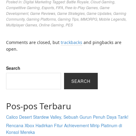
Posted in:
Digital Marketing
Tagged:
Battle Royale
,
Cloud Gaming
,
Competitive Gaming
,
Esports
,
FIFA
,
Free-to-Play Games
,
Game
Development
,
Game Reviews
,
Game Strategies
,
Game Updates
,
Gaming
Community
,
Gaming Platforms
,
Gaming Tips
,
MMORPG
,
Mobile Legends
,
Multiplayer Games
,
Online Gaming
,
PES
Comments are closed, but
trackbacks
and pingbacks are
open.
Search
SEARCH
Pos-pos Terbaru
Calico Desert Stardew Valley, Sebuah Gurun Penuh Daya Tarik!
Rencana Xbox Hadirkan Fitur Achievement Mirip Platinum di
Konsol Mereka