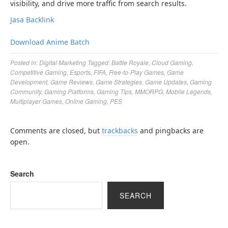
visibility, and drive more traffic from search results.
Jasa Backlink
Download Anime Batch
Posted in:
Digital Marketing
Tagged:
Battle Royale
,
Cloud Gaming
,
Competitive Gaming
,
Esports
,
FIFA
,
Free-to-Play Games
,
Game
Development
,
Game Reviews
,
Game Strategies
,
Game Updates
,
Gaming
Community
,
Gaming Platforms
,
Gaming Tips
,
MMORPG
,
Mobile Legends
,
Multiplayer Games
,
Online Gaming
,
PES
Comments are closed, but
trackbacks
and pingbacks are
open.
Search
SEARCH