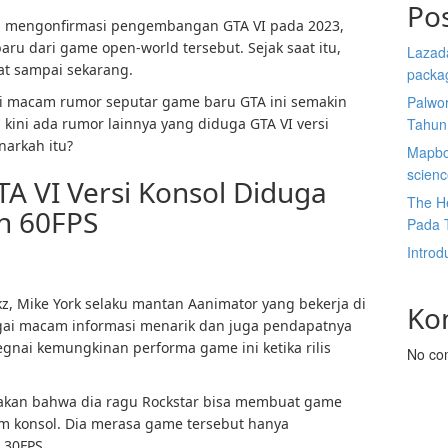
Po
s mengonfirmasi pengembangan GTA VI pada 2023,
ru dari game open-world tersebut. Sejak saat itu,
Lazada
at sampai sekarang.
packa
i macam rumor seputar game baru GTA ini semakin
Palwor
kini ada rumor lainnya yang diduga GTA VI versi
Tahun
narkah itu?
Mapbox
scien
A VI Versi Konsol Diduga
The He
an 60FPS
Pada 
Introd
, Mike York selaku mantan Aanimator yang bekerja di
Ko
ai macam informasi menarik dan juga pendapatnya
gnai kemungkinan performa game ini ketika rilis
No co
akan bahwa dia ragu Rockstar bisa membuat game
orm konsol. Dia merasa game tersebut hanya
 30FPS.