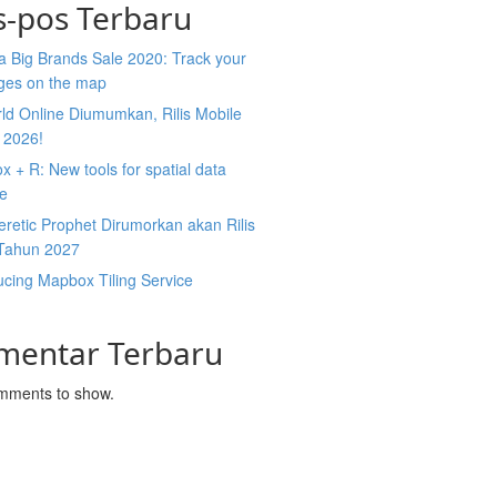
s-pos Terbaru
 Big Brands Sale 2020: Track your
ges on the map
ld Online Diumumkan, Rilis Mobile
 2026!
 + R: New tools for spatial data
ce
retic Prophet Dirumorkan akan Rilis
Tahun 2027
ucing Mapbox Tiling Service
mentar Terbaru
mments to show.