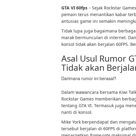
GTA VI 60fps
– Sejak Rockstar Game
pemain terus menantikan kabar terba
antusias game ini semakin meningk
Tidak lupa juga bagaimana berbaga
marak bermunculan di internet. Dan 
konsol tidak akan berjalan 60FPS. Be
Asal Usul Rumor GT
Tidak akan Berjal
Darimana rumor ini berasal?
Dalam wawancara bersama Kiwi Talkz
Rockstar Games memberikan berbag
tentang GTA VI. Termasuk juga mene
nanti di konsol.
Mike York berpendapat dan mengat
tersebut berjalan di 60FPS di platf
menargetkan
frame-rate
maksimal di