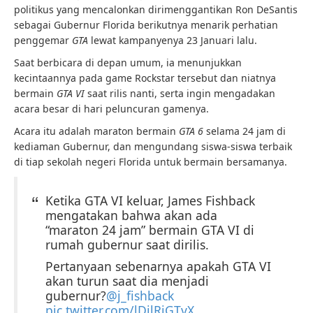
politikus yang mencalonkan dirimenggantikan Ron DeSantis
sebagai Gubernur Florida berikutnya menarik perhatian
penggemar
GTA
lewat kampanyenya 23 Januari lalu.
Saat berbicara di depan umum, ia menunjukkan
kecintaannya pada game Rockstar tersebut dan niatnya
bermain
GTA VI
saat rilis nanti, serta ingin mengadakan
acara besar di hari peluncuran gamenya.
Acara itu adalah maraton bermain
GTA 6
selama 24 jam di
kediaman Gubernur, dan mengundang siswa-siswa terbaik
di tiap sekolah negeri Florida untuk bermain bersamanya.
Ketika GTA VI keluar, James Fishback
mengatakan bahwa akan ada
“maraton 24 jam” bermain GTA VI di
rumah gubernur saat dirilis.
Pertanyaan sebenarnya apakah GTA VI
akan turun saat dia menjadi
gubernur?
@j_fishback
pic.twitter.com/lDilRiGTvX