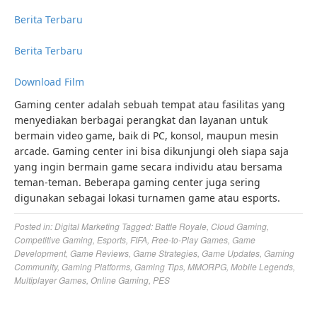
Berita Terbaru
Berita Terbaru
Download Film
Gaming center adalah sebuah tempat atau fasilitas yang
menyediakan berbagai perangkat dan layanan untuk
bermain video game, baik di PC, konsol, maupun mesin
arcade. Gaming center ini bisa dikunjungi oleh siapa saja
yang ingin bermain game secara individu atau bersama
teman-teman. Beberapa gaming center juga sering
digunakan sebagai lokasi turnamen game atau esports.
Posted in:
Digital Marketing
Tagged:
Battle Royale
,
Cloud Gaming
,
Competitive Gaming
,
Esports
,
FIFA
,
Free-to-Play Games
,
Game
Development
,
Game Reviews
,
Game Strategies
,
Game Updates
,
Gaming
Community
,
Gaming Platforms
,
Gaming Tips
,
MMORPG
,
Mobile Legends
,
Multiplayer Games
,
Online Gaming
,
PES