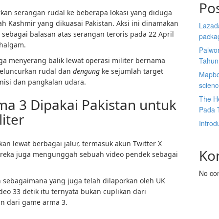
Po
kan serangan rudal ke beberapa lokasi yang diduga
yah Kashmir yang dikuasai Pakistan. Aksi ini dinamakan
Lazada
 sebagai balasan atas serangan teroris pada 22 April
packa
ahalgam.
Palwor
uga menyerang balik lewat operasi militer bernama
Tahun
eluncurkan rudal dan
dengung
ke sejumlah target
Mapbox
nisi dan pangkalan udara.
scien
The He
a 3 Dipakai Pakistan untuk
Pada 
iter
Introd
n lewat berbagai jalur, termasuk akun Twitter X
Ko
Mereka juga mengunggah sebuah video pendek sebagai
No co
 sebagaimana yang juga telah dilaporkan oleh UK
deo 33 detik itu ternyata bukan cuplikan dari
an dari game arma 3.