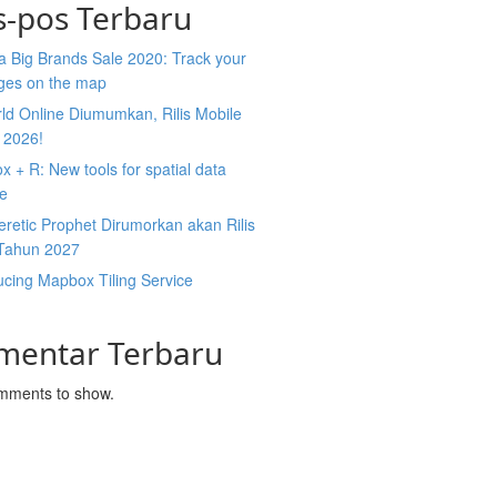
s-pos Terbaru
 Big Brands Sale 2020: Track your
ges on the map
ld Online Diumumkan, Rilis Mobile
 2026!
 + R: New tools for spatial data
ce
retic Prophet Dirumorkan akan Rilis
Tahun 2027
ucing Mapbox Tiling Service
mentar Terbaru
mments to show.