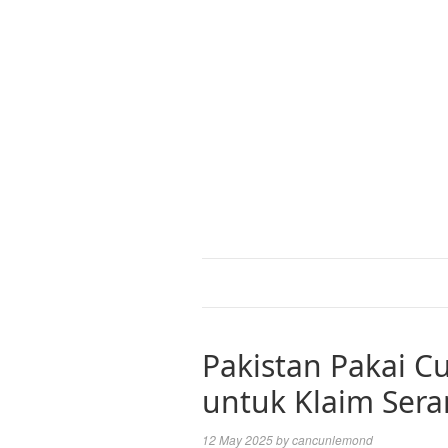
Pakistan Pakai C
untuk Klaim Sera
12 May 2025
by
cancunlemond