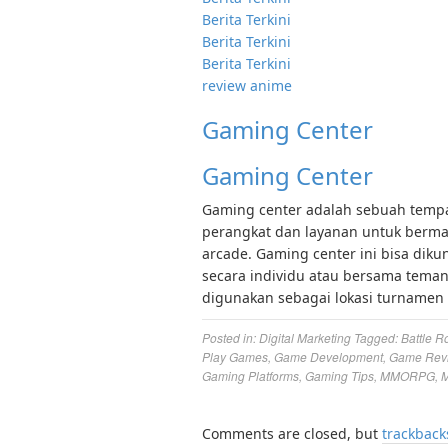
Berita Terkini
Berita Terkini
Berita Terkini
review anime
Gaming Center
Gaming Center
Gaming center adalah sebuah tempat
perangkat dan layanan untuk bermai
arcade. Gaming center ini bisa diku
secara individu atau bersama tema
digunakan sebagai lokasi turnamen 
Posted in:
Digital Marketing
Tagged:
Battle R
Play Games
,
Game Development
,
Game Rev
Gaming Platforms
,
Gaming Tips
,
MMORPG
,
M
Comments are closed, but
trackback