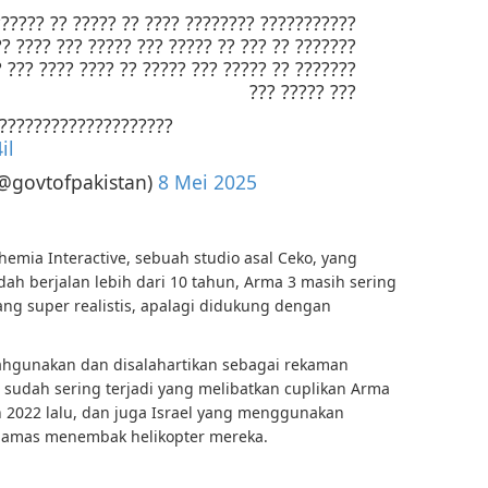
 ???? ?? ????? ?? ?????? ??? ??????? ???? ??
?? ??? ????? ??? ???? ???? ?? ???? ??????? ??
??? ?? ???? ???? ??? ??? ????? ?? ????? ?????
??? ????? ???
?????????????????????
il
(@govtofpakistan)
8 Mei 2025
mia Interactive, sebuah studio asal Ceko, yang
dah berjalan lebih dari 10 tahun, Arma 3 masih sering
yang super realistis, apalagi didukung dengan
lahgunakan dan disalahartikan sebagai rekaman
sudah sering terjadi yang melibatkan cuplikan Arma
un 2022 lalu, dan juga Israel yang menggunakan
Hamas menembak helikopter mereka.