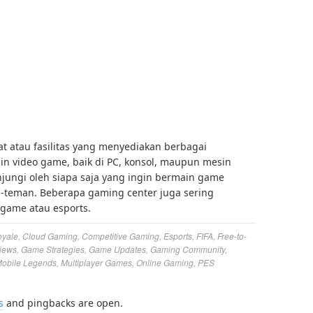
 atau fasilitas yang menyediakan berbagai
n video game, baik di PC, konsol, maupun mesin
njungi oleh siapa saja yang ingin bermain game
n-teman. Beberapa gaming center juga sering
game atau esports.
oyale
,
Cloud Gaming
,
Competitive Gaming
,
Esports
,
FIFA
,
Free-to-
iews
,
Game Strategies
,
Game Updates
,
Gaming Community
,
obile Legends
,
Multiplayer Games
,
Online Gaming
,
PES
s
and pingbacks are open.