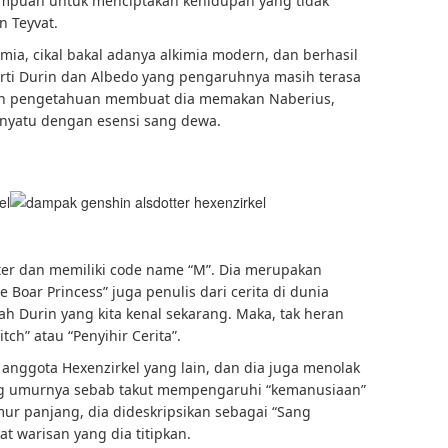
ampuan untuk menciptakan kehidupan yang tidak
n Teyvat.
mia, cikal bakal adanya alkimia modern, dan berhasil
ti Durin dan Albedo yang pengaruhnya masih terasa
an pengetahuan membuat dia memakan Naberius,
menyatu dengan esensi sang dewa.
ter dan memiliki code name “M”. Dia merupakan
e Boar Princess” juga penulis dari cerita di dunia
sah Durin yang kita kenal sekarang. Maka, tak heran
tch” atau “Penyihir Cerita”.
 anggota Hexenzirkel yang lain, dan dia juga menolak
g umurnya sebab takut mempengaruhi “kemanusiaan”
ur panjang, dia dideskripsikan sebagai “Sang
t warisan yang dia titipkan.