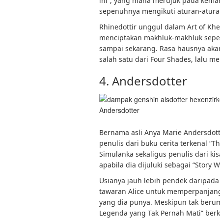
ini”, yang mana merujuk pada kem
sepenuhnya mengikuti aturan-atura
Rhinedottir unggul dalam Art of Khe
menciptakan makhluk-makhluk seper
sampai sekarang. Rasa hausnya ak
salah satu dari Four Shades, lalu 
4. Andersdotter
Andersdotter
Bernama asli Anya Marie Andersdot
penulis dari buku cerita terkenal “Th
Simulanka sekaligus penulis dari ki
apabila dia dijuluki sebagai “Story Wi
Usianya jauh lebih pendek daripada
tawaran Alice untuk memperpanjan
yang dia punya. Meskipun tak berum
Legenda yang Tak Pernah Mati” berka