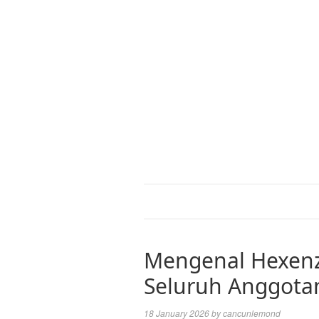
Mengenal Hexenz
Seluruh Anggota
18 January 2026
by
cancunlemond