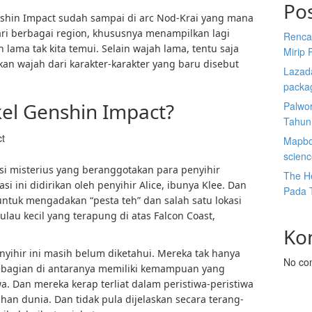
Po
hin Impact sudah sampai di arc Nod-Krai yang mana
i berbagai region, khususnya menampilkan lagi
Renca
ama tak kita temui. Selain wajah lama, tentu saja
Mirip 
n wajah dari karakter-karakter yang baru disebut
Lazada
packa
kel Genshin Impact?
Palwor
Tahun
Mapbox
scien
si misterius yang beranggotakan para penyihir
The He
 ini didirikan oleh penyihir Alice, ibunya Klee. Dan
Pada 
ntuk mengadakan “pesta teh” dan salah satu lokasi
au kecil yang terapung di atas Falcon Coast,
Ko
enyihir ini masih belum diketahui. Mereka tak hanya
No co
sebagian di antaranya memiliki kemampuan yang
 Dan mereka kerap terliat dalam peristiwa-peristiwa
n dunia. Dan tidak pula dijelaskan secara terang-