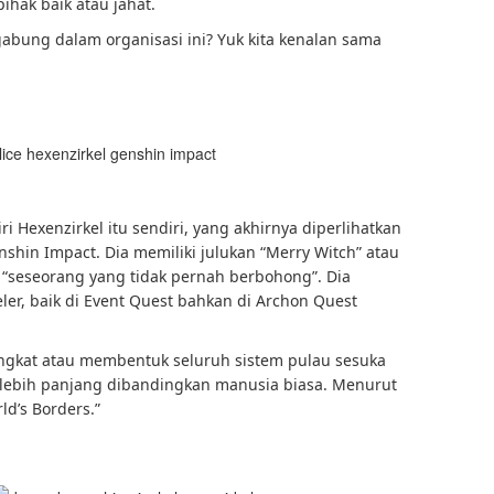
ihak baik atau jahat.
rgabung dalam organisasi ini? Yuk kita kenalan sama
i Hexenzirkel itu sendiri, yang akhirnya diperlihatkan
shin Impact. Dia memiliki julukan “Merry Witch” atau
an “seseorang yang tidak pernah berbohong”. Dia
ler, baik di Event Quest bahkan di Archon Quest
angkat atau membentuk seluruh sistem pulau sesuka
h lebih panjang dibandingkan manusia biasa. Menurut
rld’s Borders.”