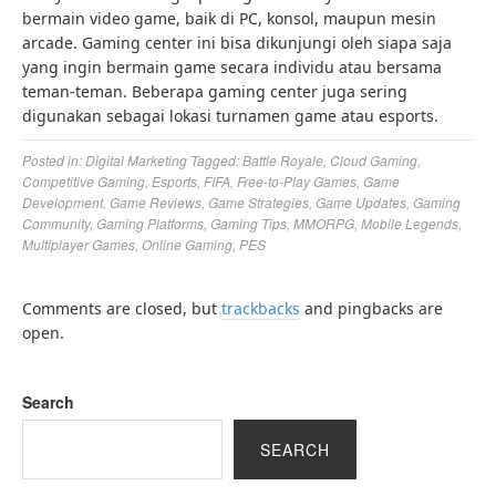
bermain video game, baik di PC, konsol, maupun mesin
arcade. Gaming center ini bisa dikunjungi oleh siapa saja
yang ingin bermain game secara individu atau bersama
teman-teman. Beberapa gaming center juga sering
digunakan sebagai lokasi turnamen game atau esports.
Posted in:
Digital Marketing
Tagged:
Battle Royale
,
Cloud Gaming
,
Competitive Gaming
,
Esports
,
FIFA
,
Free-to-Play Games
,
Game
Development
,
Game Reviews
,
Game Strategies
,
Game Updates
,
Gaming
Community
,
Gaming Platforms
,
Gaming Tips
,
MMORPG
,
Mobile Legends
,
Multiplayer Games
,
Online Gaming
,
PES
Comments are closed, but
trackbacks
and pingbacks are
open.
Search
SEARCH