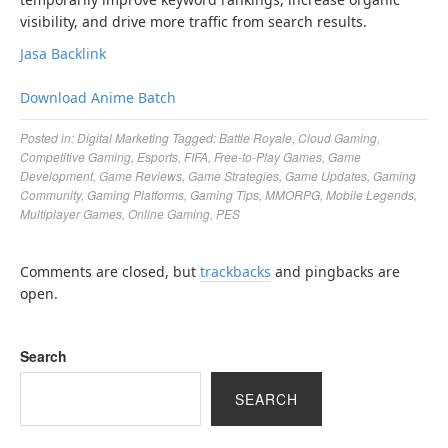
visibility, and drive more traffic from search results.
Jasa Backlink
Download Anime Batch
Posted in:
Digital Marketing
Tagged:
Battle Royale
,
Cloud Gaming
,
Competitive Gaming
,
Esports
,
FIFA
,
Free-to-Play Games
,
Game
Development
,
Game Reviews
,
Game Strategies
,
Game Updates
,
Gaming
Community
,
Gaming Platforms
,
Gaming Tips
,
MMORPG
,
Mobile Legends
,
Multiplayer Games
,
Online Gaming
,
PES
Comments are closed, but
trackbacks
and pingbacks are
open.
Search
SEARCH