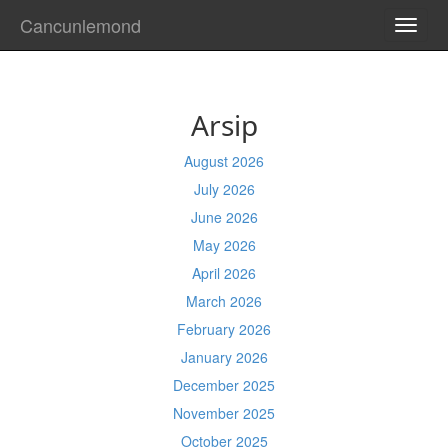
Cancunlemond
TOGG
NAVI
Arsip
August 2026
July 2026
June 2026
May 2026
April 2026
March 2026
February 2026
January 2026
December 2025
November 2025
October 2025