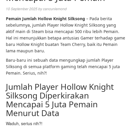
10 September 2025
by
cancunlemond
Pemain Jumlah Hollow Knight Silksong
– Pada berita
sebelumnya, jumlah Player Hollow Knight Silksong yang
aktif main di Steam bisa mencapai 500 ribu lebih Pemain.
Hal ini menunjukkan betapa antusias Gamer terhadap game
baru Hollow Knight buatan Team Cherry, baik itu Pemain
lama maupun baru.
Baru-baru ini sebuah data mengungkap jumlah Player
Silksong di semua platform gaming telah mencapai 5 juta
Pemain. Serius, nih?!
Jumlah Player Hollow Knight
Silksong Diperkirakan
Mencapai 5 Juta Pemain
Menurut Data
Waduh, serius nih?!