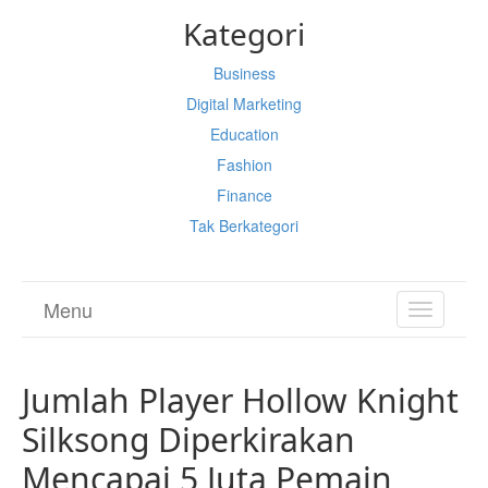
Kategori
Business
Digital Marketing
Education
Fashion
Finance
Tak Berkategori
Menu
TOGGL
NAVIGA
Jumlah Player Hollow Knight
Silksong Diperkirakan
Mencapai 5 Juta Pemain