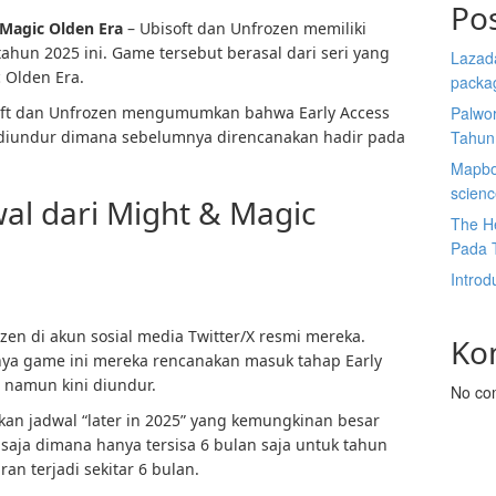
Po
Magic Olden Era
– Ubisoft dan Unfrozen memiliki
ahun 2025 ini. Game tersebut berasal dari seri yang
Lazada
c Olden Era.
packa
soft dan Unfrozen mengumumkan bahwa Early Access
Palwor
 diundur dimana sebelumnya direncanakan hadir pada
Tahun
Mapbox
scien
al dari Might & Magic
The He
Pada 
Introd
en di akun sosial media Twitter/X resmi mereka.
Ko
nya game ini mereka rencanakan masuk tahap Early
5 namun kini diundur.
No co
n jadwal “later in 2025” yang kemungkinan besar
saja dimana hanya tersisa 6 bulan saja untuk tahun
an terjadi sekitar 6 bulan.