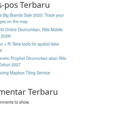
s-pos Terbaru
 Big Brands Sale 2020: Track your
ges on the map
ld Online Diumumkan, Rilis Mobile
 2026!
 + R: New tools for spatial data
ce
retic Prophet Dirumorkan akan Rilis
Tahun 2027
ucing Mapbox Tiling Service
mentar Terbaru
mments to show.