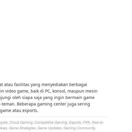
 atau fasilitas yang menyediakan berbagai
n video game, baik di PC, konsol, maupun mesin
njungi oleh siapa saja yang ingin bermain game
n-teman. Beberapa gaming center juga sering
game atau esports.
oyale
,
Cloud Gaming
,
Competitive Gaming
,
Esports
,
FIFA
,
Free-to-
iews
,
Game Strategies
,
Game Updates
,
Gaming Community
,