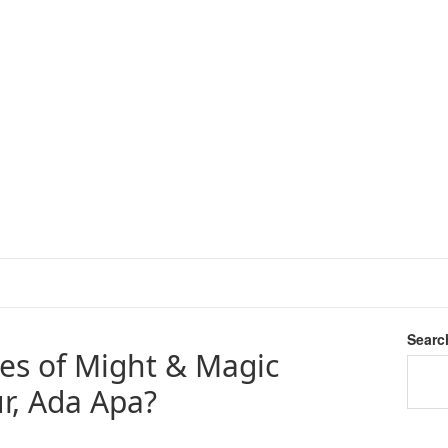
Searc
oes of Might & Magic
r, Ada Apa?