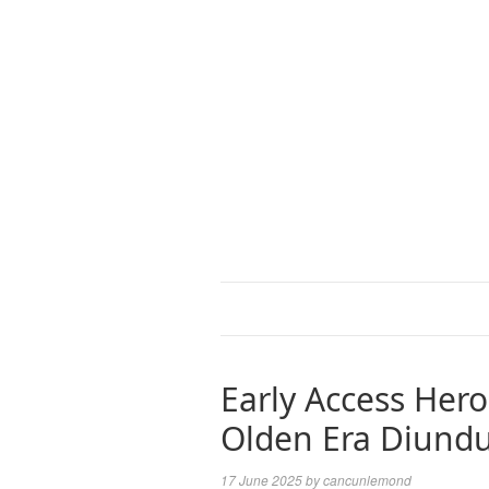
Early Access Her
Olden Era Diundu
17 June 2025
by
cancunlemond