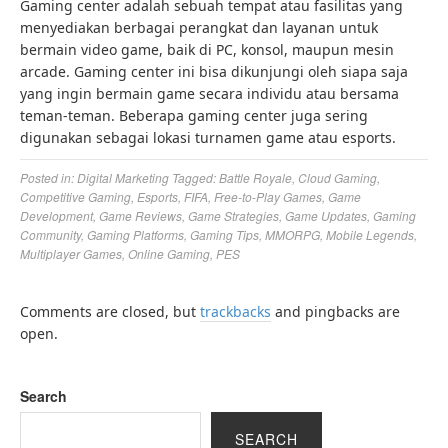
Gaming center adalah sebuah tempat atau fasilitas yang
menyediakan berbagai perangkat dan layanan untuk
bermain video game, baik di PC, konsol, maupun mesin
arcade. Gaming center ini bisa dikunjungi oleh siapa saja
yang ingin bermain game secara individu atau bersama
teman-teman. Beberapa gaming center juga sering
digunakan sebagai lokasi turnamen game atau esports.
Posted in:
Digital Marketing
Tagged:
Battle Royale
,
Cloud Gaming
,
Competitive Gaming
,
Esports
,
FIFA
,
Free-to-Play Games
,
Game
Development
,
Game Reviews
,
Game Strategies
,
Game Updates
,
Gaming
Community
,
Gaming Platforms
,
Gaming Tips
,
MMORPG
,
Mobile Legends
,
Multiplayer Games
,
Online Gaming
,
PES
Comments are closed, but
trackbacks
and pingbacks are
open.
Search
SEARCH