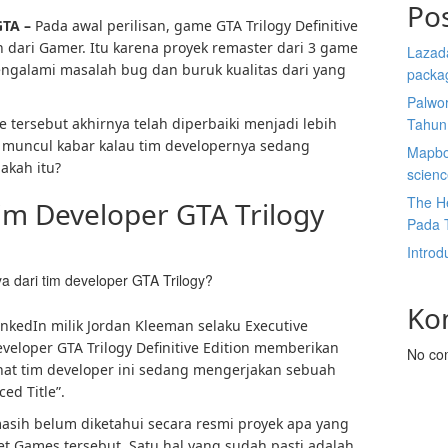
Po
GTA
–
Pada awal perilisan, game GTA Trilogy Definitive
 dari Gamer. Itu karena proyek remaster dari 3 game
Lazada
mengalami masalah bug dan buruk kualitas dari yang
packa
Palwor
tersebut akhirnya telah diperbaiki menjadi lebih
Tahun
ni muncul kabar kalau tim developernya sedang
Mapbox
akah itu?
scien
The He
im Developer GTA Trilogy
Pada 
Introd
a dari tim developer GTA Trilogy?
Ko
LinkedIn milik Jordan Kleeman selaku Executive
veloper GTA Trilogy Definitive Edition memberikan
No co
ihat tim developer ini sedang mengerjakan sebuah
ed Title”.
), masih belum diketahui secara resmi proyek apa yang
t Games tersebut. Satu hal yang sudah pasti adalah