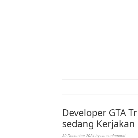
Developer GTA Tri
sedang Kerjakan 
30 December 2024
by
cancunlemond