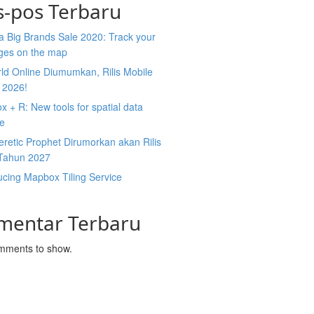
s-pos Terbaru
 Big Brands Sale 2020: Track your
ges on the map
ld Online Diumumkan, Rilis Mobile
 2026!
 + R: New tools for spatial data
ce
retic Prophet Dirumorkan akan Rilis
Tahun 2027
ucing Mapbox Tiling Service
mentar Terbaru
mments to show.