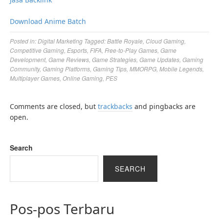
Download Anime Batch
Posted in:
Digital Marketing
Tagged:
Battle Royale
,
Cloud Gaming
,
Competitive Gaming
,
Esports
,
FIFA
,
Free-to-Play Games
,
Game
Development
,
Game Reviews
,
Game Strategies
,
Game Updates
,
Gaming
Community
,
Gaming Platforms
,
Gaming Tips
,
MMORPG
,
Mobile Legends
,
Multiplayer Games
,
Online Gaming
,
PES
Comments are closed, but
trackbacks
and pingbacks are
open.
Search
SEARCH
Pos-pos Terbaru