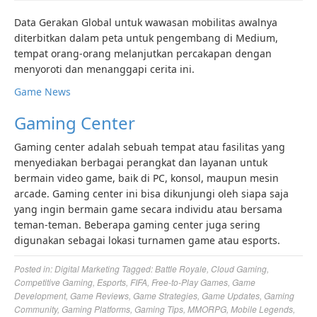
Data Gerakan Global untuk wawasan mobilitas awalnya
diterbitkan dalam peta untuk pengembang di Medium,
tempat orang-orang melanjutkan percakapan dengan
menyoroti dan menanggapi cerita ini.
Game News
Gaming Center
Gaming center adalah sebuah tempat atau fasilitas yang
menyediakan berbagai perangkat dan layanan untuk
bermain video game, baik di PC, konsol, maupun mesin
arcade. Gaming center ini bisa dikunjungi oleh siapa saja
yang ingin bermain game secara individu atau bersama
teman-teman. Beberapa gaming center juga sering
digunakan sebagai lokasi turnamen game atau esports.
Posted in:
Digital Marketing
Tagged:
Battle Royale
,
Cloud Gaming
,
Competitive Gaming
,
Esports
,
FIFA
,
Free-to-Play Games
,
Game
Development
,
Game Reviews
,
Game Strategies
,
Game Updates
,
Gaming
Community
,
Gaming Platforms
,
Gaming Tips
,
MMORPG
,
Mobile Legends
,