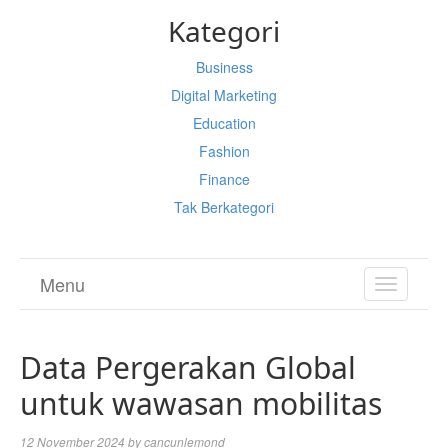
Kategori
Business
Digital Marketing
Education
Fashion
Finance
Tak Berkategori
Menu
TOGGL
NAVIGA
Data Pergerakan Global
untuk wawasan mobilitas
12 November 2024
by
cancunlemond