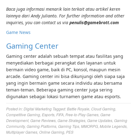
Baca juga informasi menarik lain terkait atau artikel keren
lainnya dari Andy Julianto. For further information and other
inquiries, you can contact us via
penulis@gamebrott.com
Game News
Gaming Center
Gaming center adalah sebuah tempat atau fasilitas yang
menyediakan berbagai perangkat dan layanan untuk
bermain video game, baik di PC, konsol, maupun mesin
arcade. Gaming center ini bisa dikunjungi oleh siapa saja
yang ingin bermain game secara individu atau bersama
teman-teman. Beberapa gaming center juga sering
digunakan sebagai lokasi turnamen game atau esports.
Posted in:
Digital Marketing
Tagged:
Battle Royale
,
Cloud Gaming
,
Competitive Gaming
,
Esports
,
FIFA
,
Free-to-Play Games
,
Game
Development
,
Game Reviews
,
Game Strategies
,
Game Updates
,
Gaming
Community
,
Gaming Platforms
,
Gaming Tips
,
MMORPG
,
Mobile Legends
,
Multiplayer Games
,
Online Gaming
,
PES