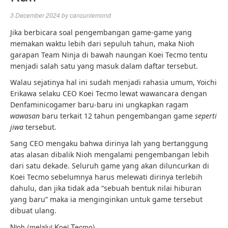
3 December 2024
by
cancunlemond
Jika berbicara soal pengembangan game-game yang
memakan waktu lebih dari sepuluh tahun, maka Nioh
garapan Team Ninja di bawah naungan Koei Tecmo tentu
menjadi salah satu yang masuk dalam daftar tersebut.
Walau sejatinya hal ini sudah menjadi rahasia umum, Yoichi
Erikawa selaku CEO Koei Tecmo lewat wawancara dengan
Denfaminicogamer baru-baru ini ungkapkan ragam
wawasan
baru terkait 12 tahun pengembangan game
seperti
jiwa
tersebut.
Sang CEO mengaku bahwa dirinya lah yang bertanggung
atas alasan dibalik Nioh mengalami pengembangan lebih
dari satu dekade. Seluruh game yang akan diluncurkan di
Koei Tecmo sebelumnya harus melewati dirinya terlebih
dahulu, dan jika tidak ada “sebuah bentuk nilai hiburan
yang baru” maka ia menginginkan untuk game tersebut
dibuat ulang.
Nioh (melalui Koei Tecmo)