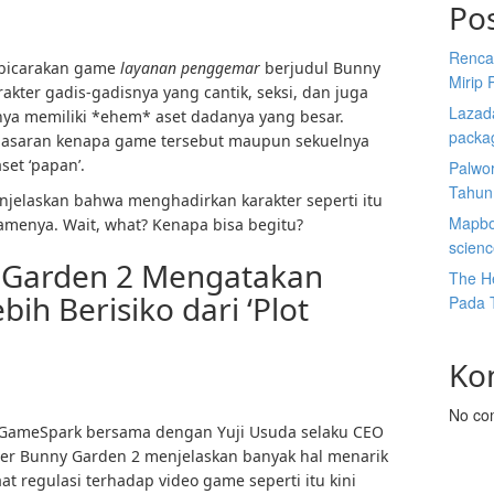
Po
Renca
mbicarakan game
layanan penggemar
berjudul Bunny
Mirip 
akter gadis-gadisnya yang cantik, seksi, dan juga
Lazada
ya memiliki *ehem* aset dadanya yang besar.
packa
nasaran kenapa game tersebut maupun sekuelnya
set ‘papan’.
Palwor
Tahun
jelaskan bahwa menghadirkan karakter seperti itu
Mapbox
 gamenya. Wait, what? Kenapa bisa begitu?
scien
 Garden 2 Mengatakan
The He
bih Berisiko dari ‘Plot
Pada 
Ko
No co
 GameSpark bersama dengan Yuji Usuda selaku CEO
er Bunny Garden 2 menjelaskan banyak hal menarik
 regulasi terhadap video game seperti itu kini