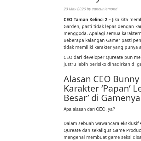
23 May 2026
by
cancunlemond
CEO Taman Kelinci 2
– Jika kita me
Garden, pasti tidak lepas dengan kar
menggoda. Apalagi semua karaktern
Beberapa kalangan Gamer pasti pe
tidak memiliki karakter yang punya a
CEO dari developer Qureate pun men
justru lebih berisiko dihadirkan di
Alasan CEO Bunny
Karakter ‘Papan’ Le
Besar’ di Gamenya
Apa alasan dari CEO, ya?
Dalam sebuah wawancara eksklusif
Qureate dan sekaligus Game Produc
mengenai membuat game seksi disaat