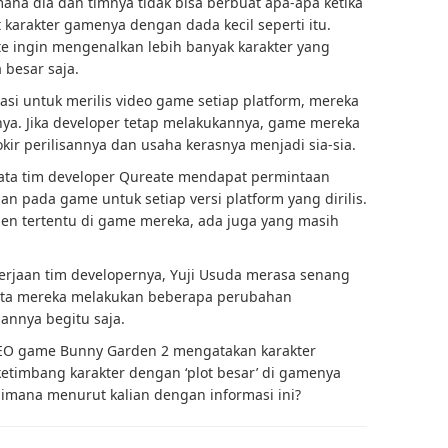
ana dia dan timnya tidak bisa berbuat apa-apa ketika
arakter gamenya dengan dada kecil seperti itu.
e ingin mengenalkan lebih banyak karakter yang
 besar saja.
asi untuk merilis video game setiap platform, mereka
ya. Jika developer tetap melakukannya, game mereka
okir perilisannya dan usaha kerasnya menjadi sia-sia.
rnyata tim developer Qureate mendapat permintaan
 pada game untuk setiap versi platform yang dirilis.
en tertentu di game mereka, ada juga yang masih
jaan tim developernya, Yuji Usuda merasa senang
inta mereka melakukan beberapa perubahan
annya begitu saja.
CEO game Bunny Garden 2 mengatakan karakter
ketimbang karakter dengan ‘plot besar’ di gamenya
aimana menurut kalian dengan informasi ini?