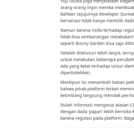
Yuji Usuda juga menjelaskan bagaim
orang-orang ingin mereka membuat k
Bahkan sejujurnya developer Qureat
bervariasi tidak hanya memiliki dada
Namun karena risiko terhadap regul
tidak bisa sembarangan melakukann
seperti Bunny Garden bisa saja dibl
Setelah ditelusuri lebih lanjut, te
untuk melakukan beberapa perubahan
Ada yang ketat terhadap unsur elem
diperbolehkan.
Meskipun itu menambah beban peker
bahwa pihak platform terkait mem
ketimbang langsung menolak perilis
Itulah informasi mengenai alasan 
dengan dada ‘papan’ lebih berisiko 
karena regulasi pada platform. Bag