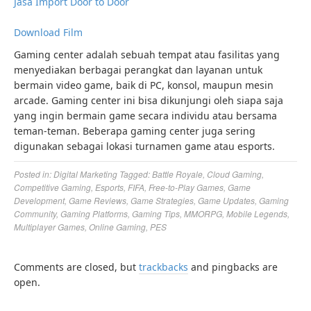
Jasa Import Door to Door
Download Film
Gaming center adalah sebuah tempat atau fasilitas yang
menyediakan berbagai perangkat dan layanan untuk
bermain video game, baik di PC, konsol, maupun mesin
arcade. Gaming center ini bisa dikunjungi oleh siapa saja
yang ingin bermain game secara individu atau bersama
teman-teman. Beberapa gaming center juga sering
digunakan sebagai lokasi turnamen game atau esports.
Posted in:
Digital Marketing
Tagged:
Battle Royale
,
Cloud Gaming
,
Competitive Gaming
,
Esports
,
FIFA
,
Free-to-Play Games
,
Game
Development
,
Game Reviews
,
Game Strategies
,
Game Updates
,
Gaming
Community
,
Gaming Platforms
,
Gaming Tips
,
MMORPG
,
Mobile Legends
,
Multiplayer Games
,
Online Gaming
,
PES
Comments are closed, but
trackbacks
and pingbacks are
open.