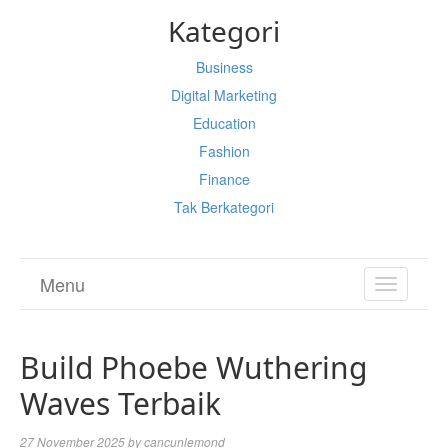
Kategori
Business
Digital Marketing
Education
Fashion
Finance
Tak Berkategori
Menu
TOGGL
NAVIGA
Build Phoebe Wuthering
Waves Terbaik
27 November 2025
by
cancunlemond