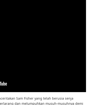
nceritakan Sam Fisher yang telah berusia senja
 terlarang dan melumpuhkan musuh-musuhnya demi