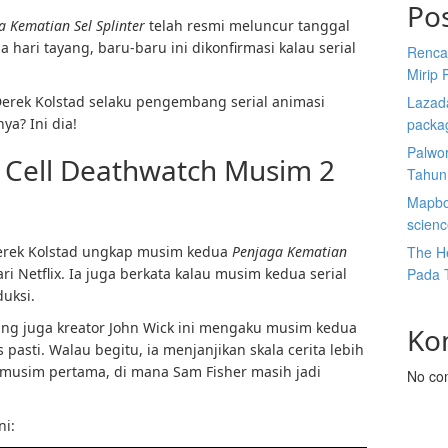
Po
a Kematian Sel Splinter
telah resmi meluncur tanggal
 hari tayang, baru-baru ini dikonfirmasi kalau serial
Renca
Mirip 
Derek Kolstad selaku pengembang serial animasi
Lazada
ya? Ini dia!
packa
Palwor
er Cell Deathwatch Musim 2
Tahun
Mapbox
scien
 Derek Kolstad ungkap musim kedua
Penjaga Kematian
The He
i Netflix. Ia juga berkata kalau musim kedua serial
Pada 
uksi.
ng juga kreator John Wick ini mengaku musim kedua
Ko
s pasti. Walau begitu, ia menjanjikan skala cerita lebih
i musim pertama, di mana Sam Fisher masih jadi
No co
ni: