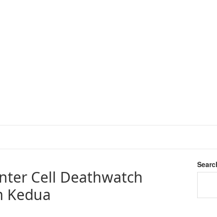
Searc
inter Cell Deathwatch
 Kedua