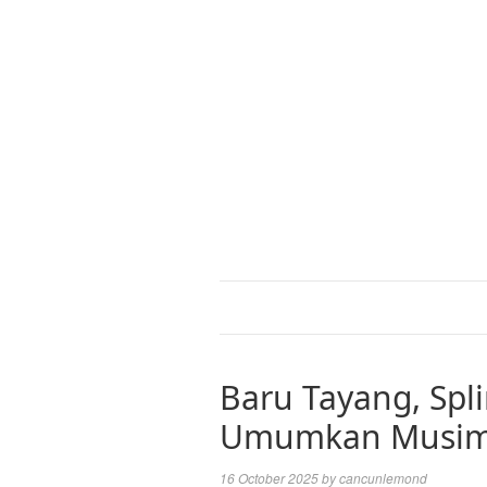
Baru Tayang, Spl
Umumkan Musim
16 October 2025
by
cancunlemond