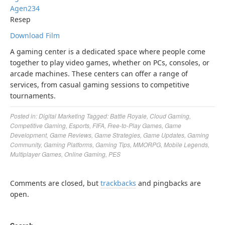
Agen234
Resep
Download Film
A gaming center is a dedicated space where people come
together to play video games, whether on PCs, consoles, or
arcade machines. These centers can offer a range of
services, from casual gaming sessions to competitive
tournaments.
Posted in:
Digital Marketing
Tagged:
Battle Royale
,
Cloud Gaming
,
Competitive Gaming
,
Esports
,
FIFA
,
Free-to-Play Games
,
Game
Development
,
Game Reviews
,
Game Strategies
,
Game Updates
,
Gaming
Community
,
Gaming Platforms
,
Gaming Tips
,
MMORPG
,
Mobile Legends
,
Multiplayer Games
,
Online Gaming
,
PES
Comments are closed, but
trackbacks
and pingbacks are
open.