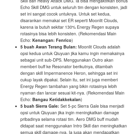
Skill dan Heavy Attack DMG. Ia bisa mengaktifkan bonus
Echo Skill DMG untuk seluruh tim dengan konsisten, jadi
set ini sangat cocok untuknya. Untuk set kedua,
disarankan memakai set ER seperti Moonlit Clouds,
karena ia butuh sekitar 130% Energy Regen supaya
rotasinya bisa lebih konsisten. (Rekomendasi Main
Echo:
Kenangan: Fenrico
)
5 buah Awan Terang Bulan:
Moonlit Clouds adalah
opsi kedua untuk Qiuyuan jika kamu ingin memakainya
sebagai unit sub-DPS. Menggunakan Outro akan
memberi buff ke Resonator berikutnya, ditambah
dengan skill Impermanence Heron, sehingga set ini
cukup layak dipakai. Selain itu, set ini juga memberi
Energy Regen tambahan yang bikin rotasinya lebih
nyaman dan lancar sesuai kit-nya. (Rekomendasi Main
Echo:
Bangau Ketidakkekalan
)
5 buah Sierra Gale:
Set 5-pc Sierra Gale bisa menjadi
opsi untuk Qiuyuan jika ingin meningkatkan damage
pribadinya selama rotasi tim. Aero DMG buff mudah
didapat saat menggunakan Intro Skill dan meningkatkan
semua skill damage-nya. Ia juga akan mendapatkan