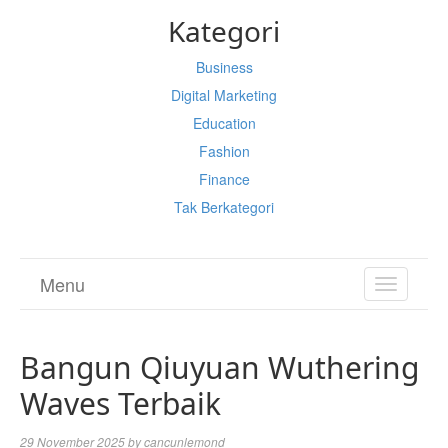
Kategori
Business
Digital Marketing
Education
Fashion
Finance
Tak Berkategori
Menu
TOGGL
NAVIGA
Bangun Qiuyuan Wuthering
Waves Terbaik
29 November 2025
by
cancunlemond