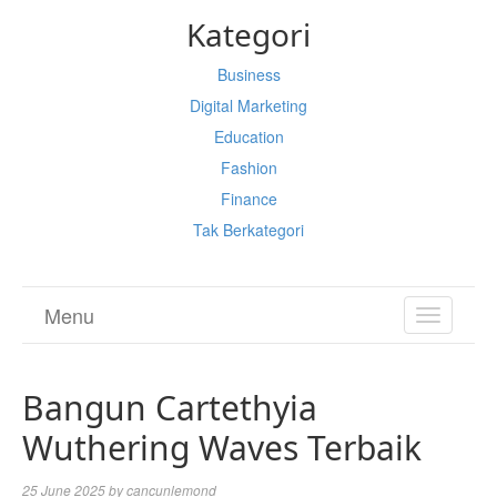
Kategori
Business
Digital Marketing
Education
Fashion
Finance
Tak Berkategori
Menu
TOGGL
NAVIGA
Bangun Cartethyia
Wuthering Waves Terbaik
25 June 2025
by
cancunlemond