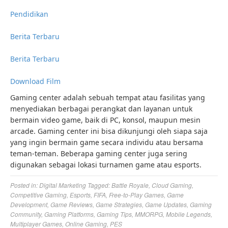
Pendidikan
Berita Terbaru
Berita Terbaru
Download Film
Gaming center adalah sebuah tempat atau fasilitas yang
menyediakan berbagai perangkat dan layanan untuk
bermain video game, baik di PC, konsol, maupun mesin
arcade. Gaming center ini bisa dikunjungi oleh siapa saja
yang ingin bermain game secara individu atau bersama
teman-teman. Beberapa gaming center juga sering
digunakan sebagai lokasi turnamen game atau esports.
Posted in:
Digital Marketing
Tagged:
Battle Royale
,
Cloud Gaming
,
Competitive Gaming
,
Esports
,
FIFA
,
Free-to-Play Games
,
Game
Development
,
Game Reviews
,
Game Strategies
,
Game Updates
,
Gaming
Community
,
Gaming Platforms
,
Gaming Tips
,
MMORPG
,
Mobile Legends
,
Multiplayer Games
,
Online Gaming
,
PES