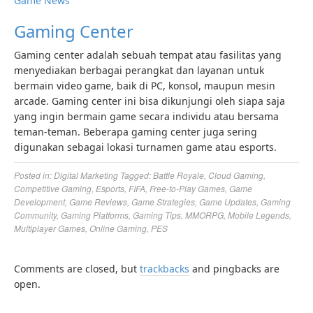
Game News
Gaming Center
Gaming center adalah sebuah tempat atau fasilitas yang
menyediakan berbagai perangkat dan layanan untuk
bermain video game, baik di PC, konsol, maupun mesin
arcade. Gaming center ini bisa dikunjungi oleh siapa saja
yang ingin bermain game secara individu atau bersama
teman-teman. Beberapa gaming center juga sering
digunakan sebagai lokasi turnamen game atau esports.
Posted in:
Digital Marketing
Tagged:
Battle Royale
,
Cloud Gaming
,
Competitive Gaming
,
Esports
,
FIFA
,
Free-to-Play Games
,
Game
Development
,
Game Reviews
,
Game Strategies
,
Game Updates
,
Gaming
Community
,
Gaming Platforms
,
Gaming Tips
,
MMORPG
,
Mobile Legends
,
Multiplayer Games
,
Online Gaming
,
PES
Comments are closed, but
trackbacks
and pingbacks are
open.