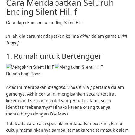
Cara Mendapatkan Seluruh
Ending Silent Hill f
Cara dapatkan semua ending Silent Hill f
Inilah dia cara mendapatkan kelima
akhir
dalam game
Bukit
Sunyi f:
1. Rumah untuk Bertengger
Rumah bagi Roost
Akhir
ini merupakan
mengakhiri Silent Hill f
pertama dalam
gamenya. Akhir cerita ini mengisahkan secara tersirat
kekerasan fisik dan mental yang Hinako alami, serta
identitas “sebenarnya” Hinako karena orang tuanya
menikahinya dengan Fox Mask.
Tidak ada cara-cara spesifik mendapatkan
akhir
ini, kamu
cukup memainkannya sampai tamat karena termasuk dalam