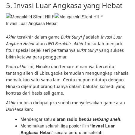
5. Invasi Luar Angkasa yang Hebat
Invasi Luar Angkasa Hebat
Akhir
terakhir dalam game
Bukit Sunyi f
adalah
Invasi Luar
Angkasa Hebat
atau
UFO Berakhir
.
Akhir
Ini sudah menjadi
fitur spesial sejak seri pertamanya
Bukit Sunyi
yang sukses
bikin ketawa para penggemar.
Pada
akhir
ini, Hinako dan teman-temannya bercerita
tentang alien di Ebisugaoka kemudian mengungkap rahasia
memalukan satu sama lain. Cerita ini pun ditutup dengan
Hinako dijemput orang tuanya dalam balutan komedi yang
kontras dari basis asli game.
Akhir
ini bisa didapat jika sudah menyelesaikan game atau
Dari+
asalkan:
Mendengar satu
siaran radio
benda terbang aneh
.
Menemukan seluruh tiga poster film “
Invasi Luar
Angkasa Hebat
” secara berurutan setelah