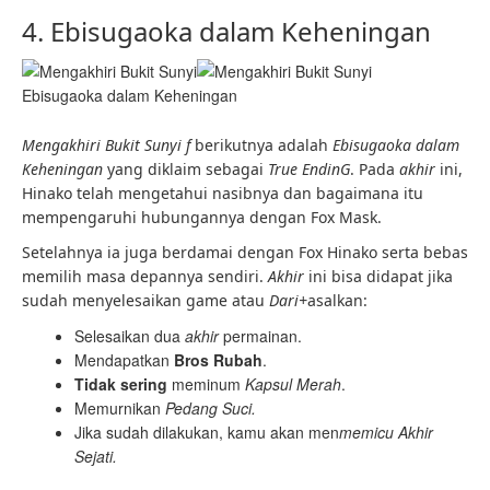
4. Ebisugaoka dalam Keheningan
Ebisugaoka dalam Keheningan
Mengakhiri Bukit Sunyi f
berikutnya adalah
Ebisugaoka dalam
Keheningan
yang diklaim sebagai
True Endin
G
. Pada
akhir
ini,
Hinako telah mengetahui nasibnya dan bagaimana itu
mempengaruhi hubungannya dengan Fox Mask.
Setelahnya ia juga berdamai dengan Fox Hinako serta bebas
memilih masa depannya sendiri.
Akhir
ini bisa didapat jika
sudah menyelesaikan game atau
Dari+
asalkan:
Selesaikan dua
akhir
permainan.
Mendapatkan
Bros Rubah
.
Tidak sering
meminum
Kapsul Merah
.
Memurnikan
Pedang Suci
.
Jika sudah dilakukan, kamu akan men
memicu Akhir
Sejati.