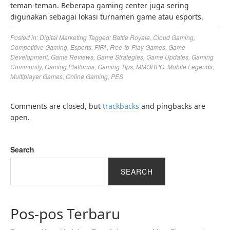
teman-teman. Beberapa gaming center juga sering
digunakan sebagai lokasi turnamen game atau esports.
Posted in:
Digital Marketing
Tagged:
Battle Royale
,
Cloud Gaming
,
Competitive Gaming
,
Esports
,
FIFA
,
Free-to-Play Games
,
Game
Development
,
Game Reviews
,
Game Strategies
,
Game Updates
,
Gaming
Community
,
Gaming Platforms
,
Gaming Tips
,
MMORPG
,
Mobile Legends
,
Multiplayer Games
,
Online Gaming
,
PES
Comments are closed, but
trackbacks
and pingbacks are
open.
Search
SEARCH
Pos-pos Terbaru