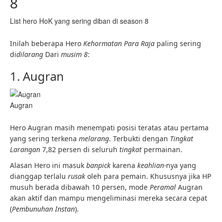
8
List hero HoK yang sering diban di season 8
Inilah beberapa Hero
Kehormatan Para Raja
paling sering
di
dilarang
Dari
musim 8
:
1. Augran
Augran
Hero Augran masih menempati posisi teratas atau pertama
yang sering terkena
melarang
. Terbukti dengan
Tingkat
Larangan
7,82 persen di seluruh
tingkat
permainan.
Alasan Hero ini masuk
banpick
karena
keahlian-
nya yang
dianggap terlalu
rusak
oleh para pemain. Khususnya jika HP
musuh berada dibawah 10 persen, mode
Peramal
Augran
akan aktif dan mampu mengeliminasi mereka secara cepat
(
Pembunuhan Instan
).