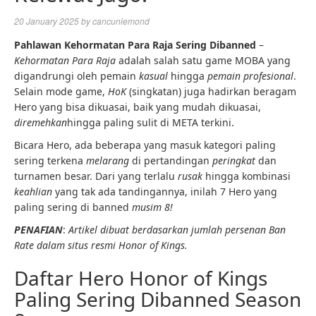
20 January 2025
by
cancunlemond
Pahlawan Kehormatan Para Raja
Sering Dibanned
–
Kehormatan Para Raja
adalah salah satu game MOBA yang
digandrungi oleh pemain
kasual
hingga
pemain profesional
.
Selain mode game,
HoK
(singkatan) juga hadirkan beragam
Hero yang bisa dikuasai, baik yang mudah dikuasai,
diremehkan
hingga paling sulit di META terkini.
Bicara Hero, ada beberapa yang masuk kategori paling
sering terkena
melarang
di pertandingan
peringkat
dan
turnamen besar. Dari yang terlalu
rusak
hingga kombinasi
keahlian
yang tak ada tandingannya, inilah 7 Hero yang
paling sering di banned
musim 8!
PENAFIAN
:
Artikel dibuat berdasarkan jumlah persenan Ban
Rate dalam situs resmi Honor of Kings.
Daftar Hero Honor of Kings
Paling Sering Dibanned Season