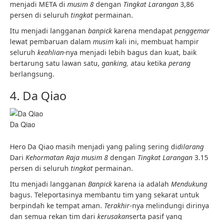
menjadi META di
musim 8
dengan
Tingkat Larangan
3,86
persen di seluruh
tingkat
permainan.
Itu menjadi langganan
banpick
karena mendapat
penggemar
lewat pembaruan dalam
musim
kali ini, membuat hampir
seluruh
keahlian-
nya menjadi lebih bagus dan kuat, baik
bertarung satu lawan satu,
ganking,
atau ketika
perang
berlangsung.
4. Da Qiao
Da Qiao
Hero Da Qiao masih menjadi yang paling sering di
dilarang
Dari
Kehormatan Raja musim 8
dengan
Tingkat Larangan
3.15
persen di seluruh
tingkat
permainan.
Itu menjadi langganan
Banpick
karena ia adalah
Mendukung
bagus. Teleportasinya membantu tim yang sekarat untuk
berpindah ke tempat aman.
Terakhir
-nya melindungi dirinya
dan semua rekan tim dari
kerusakan
serta pasif yang