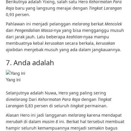
Berikutnya adalah Yixing, salah satu Hero
Kehormatan Para
Raja
baru yang langsung merajai dengan
Tingkat Larangan
0,93
persen.
Pahlawan ini menjadi pelanggan
melarang
berkat
Mencolek
dan
Pengendalian Massa-
nya yang bisa mengganggu musuh
dari jarak jauh. Lalu beberapa
keahlian-
nyaa mampu
membuatnya kebal
kerusakan
secara berkala,
kerusakan
ajaib
dan menjebak musuh yang ada dalam jangkauannya.
7. Anda adalah
Yang ini
Selanjutnya adalah Nuwa, Hero yang paling sering
di
melarang
Dari
Kehormatan Para Raja
dengan
Tingkat
Larangan
0,83
persen di seluruh
tingkat
permainan.
Alasan Hero ini jadi langganan
melarang
karena mendapat
merubah
di dalam
musim 8
ini. Berkat hal tersebut membuat
hampir seluruh kemampuannya menjadi semakin bagus