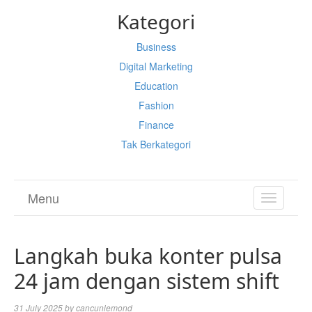
Kategori
Business
Digital Marketing
Education
Fashion
Finance
Tak Berkategori
Menu
TOGGL
NAVIGA
Langkah buka konter pulsa
24 jam dengan sistem shift
31 July 2025
by
cancunlemond