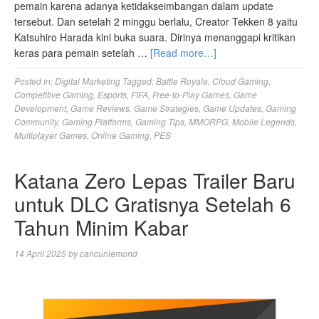
pemain karena adanya ketidakseimbangan dalam update
tersebut. Dan setelah 2 minggu berlalu, Creator Tekken 8 yaitu
Katsuhiro Harada kini buka suara. Dirinya menanggapi kritikan
keras para pemain setelah …
[Read more…]
Posted in:
Digital Marketing
Tagged:
Battle Royale
,
Cloud Gaming
,
Competitive Gaming
,
Esports
,
FIFA
,
Free-to-Play Games
,
Game
Development
,
Game Reviews
,
Game Strategies
,
Game Updates
,
Gaming
Community
,
Gaming Platforms
,
Gaming Tips
,
MMORPG
,
Mobile Legends
,
Multiplayer Games
,
Online Gaming
,
PES
Katana Zero Lepas Trailer Baru
untuk DLC Gratisnya Setelah 6
Tahun Minim Kabar
14 April 2025
by
cancunlemond