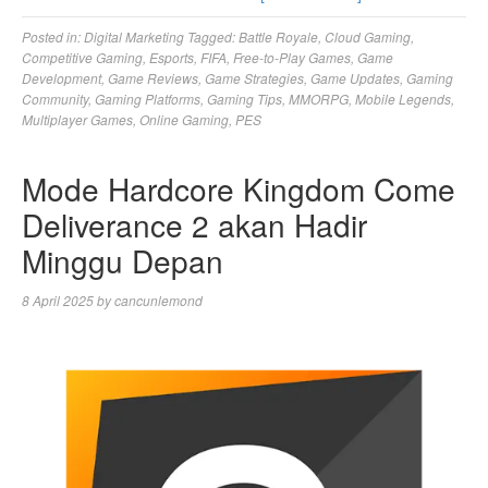
Posted in:
Digital Marketing
Tagged:
Battle Royale
,
Cloud Gaming
,
Competitive Gaming
,
Esports
,
FIFA
,
Free-to-Play Games
,
Game
Development
,
Game Reviews
,
Game Strategies
,
Game Updates
,
Gaming
Community
,
Gaming Platforms
,
Gaming Tips
,
MMORPG
,
Mobile Legends
,
Multiplayer Games
,
Online Gaming
,
PES
Mode Hardcore Kingdom Come
Deliverance 2 akan Hadir
Minggu Depan
8 April 2025
by
cancunlemond