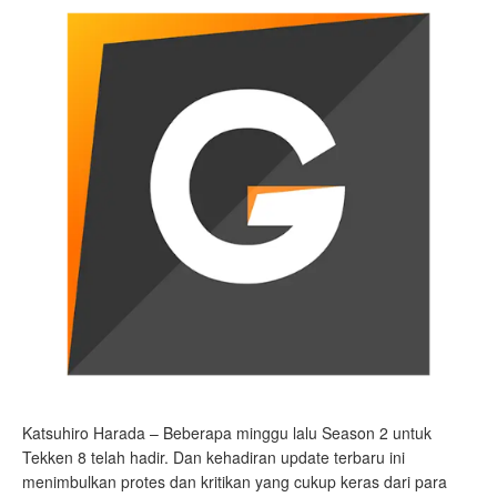
Katsuhiro Harada – Beberapa minggu lalu Season 2 untuk
Tekken 8 telah hadir. Dan kehadiran update terbaru ini
menimbulkan protes dan kritikan yang cukup keras dari para